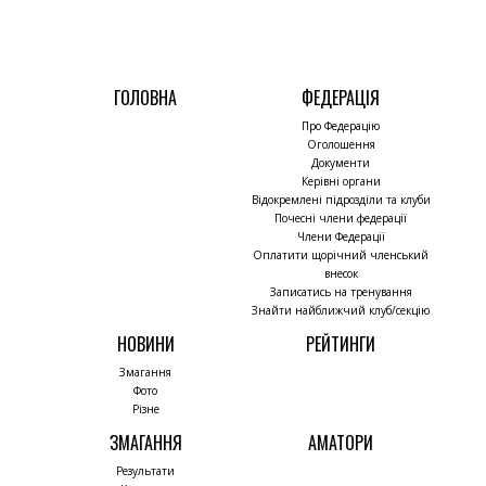
ГОЛОВНА
ФЕДЕРАЦІЯ
Про Федерацію
Оголошення
Документи
Керівні органи
Відокремлені підрозділи та клуби
Почесні члени федерації
Члени Федерації
Оплатити щорічний членський
внесок
Записатись на тренування
Знайти найближчий клуб/секцію
НОВИНИ
РЕЙТИНГИ
Змагання
Фото
Різне
ЗМАГАННЯ
АМАТОРИ
Результати