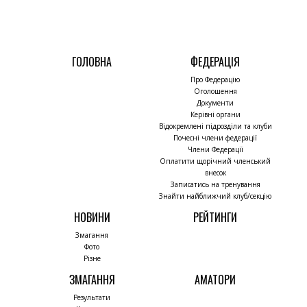
ГОЛОВНА
ФЕДЕРАЦІЯ
Про Федерацію
Оголошення
Документи
Керівні органи
Відокремлені підрозділи та клуби
Почесні члени федерації
Члени Федерації
Оплатити щорічний членський
внесок
Записатись на тренування
Знайти найближчий клуб/секцію
НОВИНИ
РЕЙТИНГИ
Змагання
Фото
Різне
ЗМАГАННЯ
АМАТОРИ
Результати