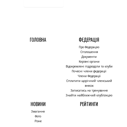
ГОЛОВНА
ФЕДЕРАЦІЯ
Про Федерацію
Оголошення
Документи
Керівні органи
Відокремлені підрозділи та клуби
Почесні члени федерації
Члени Федерації
Оплатити щорічний членський
внесок
Записатись на тренування
Знайти найближчий клуб/секцію
НОВИНИ
РЕЙТИНГИ
Змагання
Фото
Різне