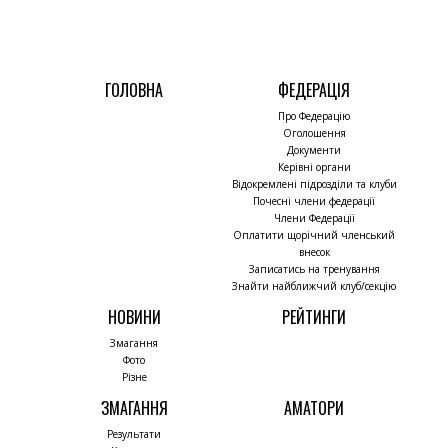
ГОЛОВНА
ФЕДЕРАЦІЯ
Про Федерацію
Оголошення
Документи
Керівні органи
Відокремлені підрозділи та клуби
Почесні члени федерації
Члени Федерації
Оплатити щорічний членський
внесок
Записатись на тренування
Знайти найближчий клуб/секцію
НОВИНИ
РЕЙТИНГИ
Змагання
Фото
Різне
ЗМАГАННЯ
АМАТОРИ
Результати