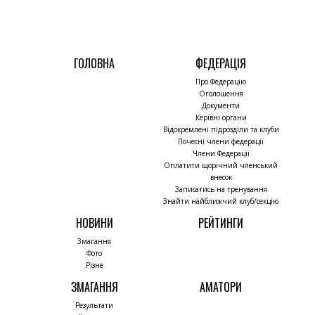
ГОЛОВНА
ФЕДЕРАЦІЯ
Про Федерацію
Оголошення
Документи
Керівні органи
Відокремлені підрозділи та клуби
Почесні члени федерації
Члени Федерації
Оплатити щорічний членський
внесок
Записатись на тренування
Знайти найближчий клуб/секцію
НОВИНИ
РЕЙТИНГИ
Змагання
Фото
Різне
ЗМАГАННЯ
АМАТОРИ
Результати