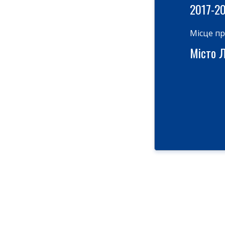
2017-2
Місце п
Місто Ль