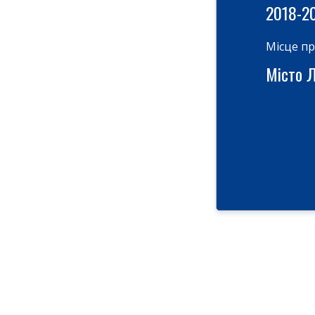
2018-2
Місце п
Місто Ль