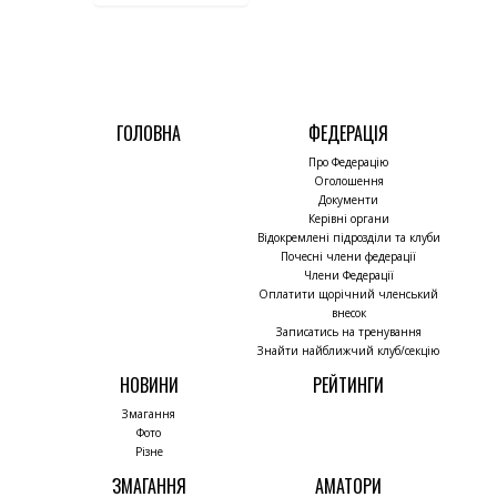
ГОЛОВНА
ФЕДЕРАЦІЯ
Про Федерацію
Оголошення
Документи
Керівні органи
Відокремлені підрозділи та клуби
Почесні члени федерації
Члени Федерації
Оплатити щорічний членський
внесок
Записатись на тренування
Знайти найближчий клуб/секцію
НОВИНИ
РЕЙТИНГИ
Змагання
Фото
Різне
ЗМАГАННЯ
АМАТОРИ