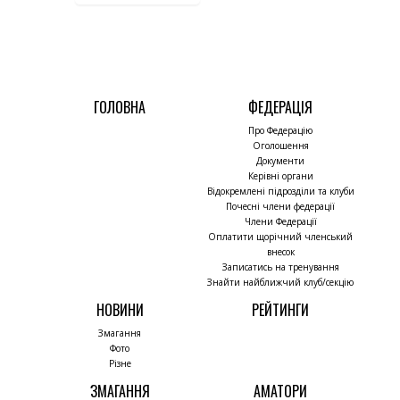
ГОЛОВНА
ФЕДЕРАЦІЯ
Про Федерацію
Оголошення
Документи
Керівні органи
Відокремлені підрозділи та клуби
Почесні члени федерації
Члени Федерації
Оплатити щорічний членський
внесок
Записатись на тренування
Знайти найближчий клуб/секцію
НОВИНИ
РЕЙТИНГИ
Змагання
Фото
Різне
ЗМАГАННЯ
АМАТОРИ