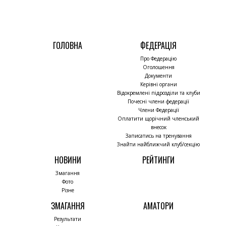
ГОЛОВНА
ФЕДЕРАЦІЯ
Про Федерацію
Оголошення
Документи
Керівні органи
Відокремлені підрозділи та клуби
Почесні члени федерації
Члени Федерації
Оплатити щорічний членський
внесок
Записатись на тренування
Знайти найближчий клуб/секцію
НОВИНИ
РЕЙТИНГИ
Змагання
Фото
Різне
ЗМАГАННЯ
АМАТОРИ
Результати