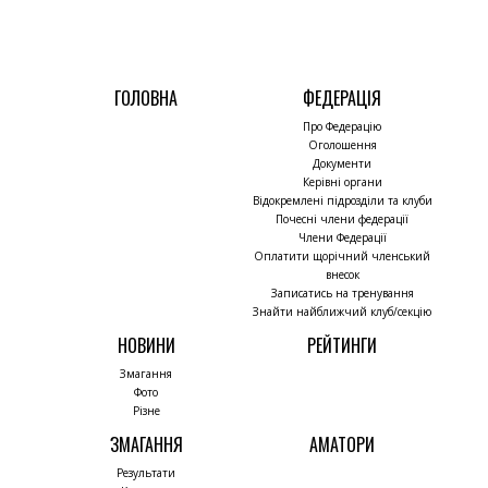
ГОЛОВНА
ФЕДЕРАЦІЯ
Про Федерацію
Оголошення
Документи
Керівні органи
Відокремлені підрозділи та клуби
Почесні члени федерації
Члени Федерації
Оплатити щорічний членський
внесок
Записатись на тренування
Знайти найближчий клуб/секцію
НОВИНИ
РЕЙТИНГИ
Змагання
Фото
Різне
ЗМАГАННЯ
АМАТОРИ
Результати