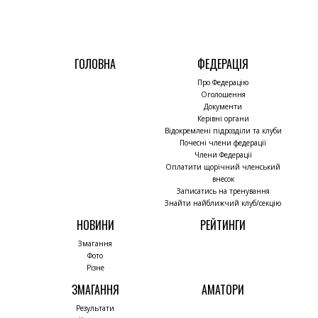
ГОЛОВНА
ФЕДЕРАЦІЯ
Про Федерацію
Оголошення
Документи
Керівні органи
Відокремлені підрозділи та клуби
Почесні члени федерації
Члени Федерації
Оплатити щорічний членський
внесок
Записатись на тренування
Знайти найближчий клуб/секцію
НОВИНИ
РЕЙТИНГИ
Змагання
Фото
Різне
ЗМАГАННЯ
АМАТОРИ
Результати