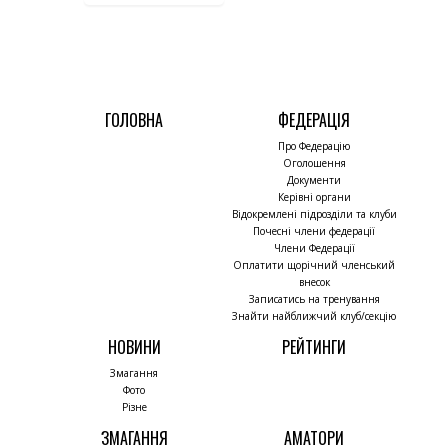
ГОЛОВНА
ФЕДЕРАЦІЯ
Про Федерацію
Оголошення
Документи
Керівні органи
Відокремлені підрозділи та клуби
Почесні члени федерації
Члени Федерації
Оплатити щорічний членський
внесок
Записатись на тренування
Знайти найближчий клуб/секцію
НОВИНИ
РЕЙТИНГИ
Змагання
Фото
Різне
ЗМАГАННЯ
АМАТОРИ