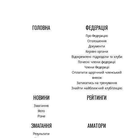
ГОЛОВНА
ФЕДЕРАЦІЯ
Про Федерацію
Оголошення
Документи
Керівні органи
Відокремлені підрозділи та клуби
Почесні члени федерації
Члени Федерації
Оплатити щорічний членський
внесок
Записатись на тренування
Знайти найближчий клуб/секцію
НОВИНИ
РЕЙТИНГИ
Змагання
Фото
Різне
ЗМАГАННЯ
АМАТОРИ
Результати