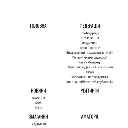
ГОЛОВНА
ФЕДЕРАЦІЯ
Про Федерацію
Оголошення
Документи
Керівні органи
Відокремлені підрозділи та клуби
Почесні члени федерації
Члени Федерації
Оплатити щорічний членський
внесок
Записатись на тренування
Знайти найближчий клуб/секцію
НОВИНИ
РЕЙТИНГИ
Змагання
Фото
Різне
ЗМАГАННЯ
АМАТОРИ
Результати