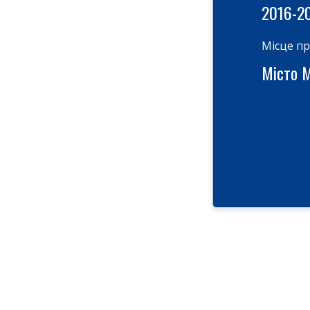
2016-2
Місце п
Місто М