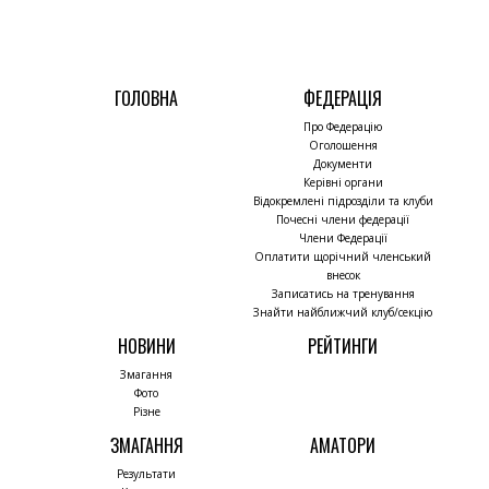
ГОЛОВНА
ФЕДЕРАЦІЯ
Про Федерацію
Оголошення
Документи
Керівні органи
Відокремлені підрозділи та клуби
Почесні члени федерації
Члени Федерації
Оплатити щорічний членський
внесок
Записатись на тренування
Знайти найближчий клуб/секцію
НОВИНИ
РЕЙТИНГИ
Змагання
Фото
Різне
ЗМАГАННЯ
АМАТОРИ
Результати