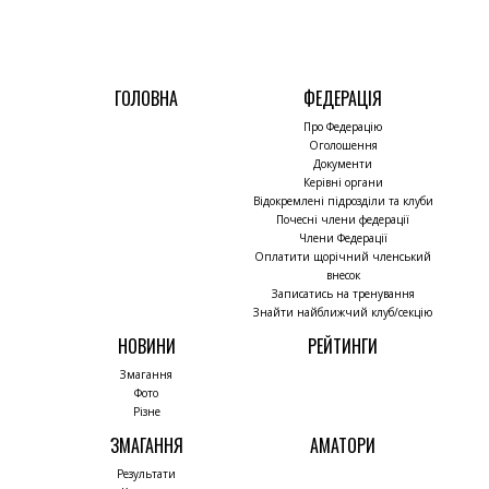
ГОЛОВНА
ФЕДЕРАЦІЯ
Про Федерацію
Оголошення
Документи
Керівні органи
Відокремлені підрозділи та клуби
Почесні члени федерації
Члени Федерації
Оплатити щорічний членський
внесок
Записатись на тренування
Знайти найближчий клуб/секцію
НОВИНИ
РЕЙТИНГИ
Змагання
Фото
Різне
ЗМАГАННЯ
АМАТОРИ
Результати