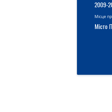
2009-2
Місце п
Місто П