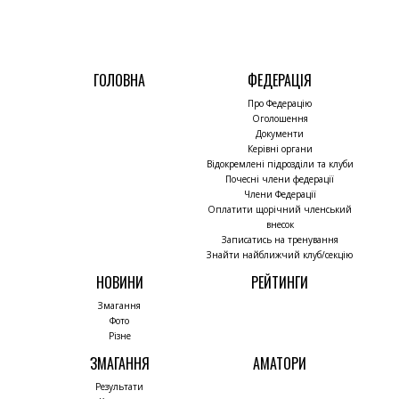
ГОЛОВНА
ФЕДЕРАЦІЯ
Про Федерацію
Оголошення
Документи
Керівні органи
Відокремлені підрозділи та клуби
Почесні члени федерації
Члени Федерації
Оплатити щорічний членський
внесок
Записатись на тренування
Знайти найближчий клуб/секцію
НОВИНИ
РЕЙТИНГИ
Змагання
Фото
Різне
ЗМАГАННЯ
АМАТОРИ
Результати