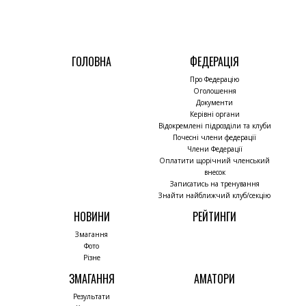
ГОЛОВНА
ФЕДЕРАЦІЯ
Про Федерацію
Оголошення
Документи
Керівні органи
Відокремлені підрозділи та клуби
Почесні члени федерації
Члени Федерації
Оплатити щорічний членський
внесок
Записатись на тренування
Знайти найближчий клуб/секцію
НОВИНИ
РЕЙТИНГИ
Змагання
Фото
Різне
ЗМАГАННЯ
АМАТОРИ
Результати