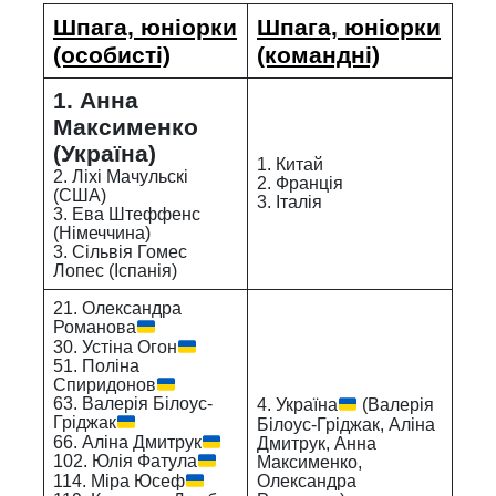
Шпага, юніорки
Шпага, юніорки
(особисті)
(командні)
1. Анна
Максименко
(Україна)
1. Китай
2. Ліхі Мачульскі
2. Франція
(США)
3. Італія
3. Ева Штеффенс
(Німеччина)
3. Сільвія Гомес
Лопес (Іспанія)
21. Олександра
Романова
30. Устіна Огон
51. Поліна
Спиридонов
63. Валерія Білоус-
4. Україна
(Валерія
Гріджак
Білоус-Гріджак, Аліна
66. Аліна Дмитрук
Дмитрук, Анна
Максименко,
102. Юлія Фатула
Олександра
114. Міра Юсеф