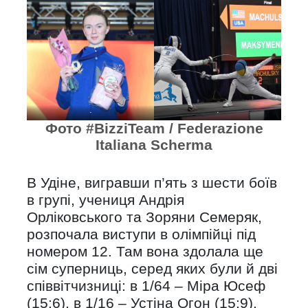
.
.
Фото #BizziTeam / Federazione
Italiana Scherma
В Удіне, вигравши п’ять з шести боїв
в групі, учениця Андрія
Орліковського та Зоряни Семеряк,
розпочала виступи в олімпійці під
номером 12. Там вона здолала ще
сім суперниць, серед яких були й дві
співвітчизниці: в 1/64 – Міра Юсеф
(15:6), в 1/16 – Устіна Огон (15:9).