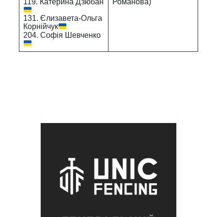
Романова)
119. Катерина Дзюбан
131. Єлизавета-Ольга
Корнійчук
204. Софія Шевченко