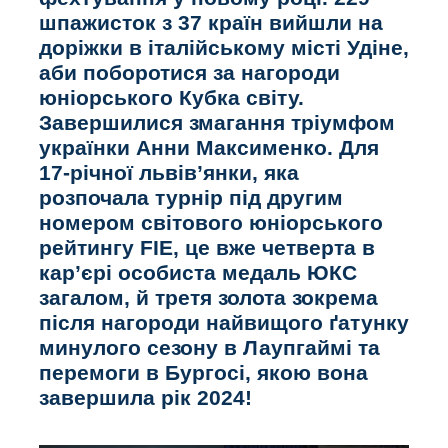
шпажисток з 37 країн вийшли на
доріжки в італійському місті Удіне,
аби поборотися за нагороди
юніорського Кубка світу.
Завершилися змагання тріумфом
українки Анни Максименко. Для
17-річної львів’янки, яка
розпочала турнір під другим
номером світового юніорського
рейтингу FIE, це вже четверта в
кар’єрі особиста медаль ЮКС
загалом, й третя золота зокрема
після нагороди найвищого ґатунку
минулого сезону в Лаупгаймі та
перемоги в Бургосі, якою вона
завершила рік 2024!