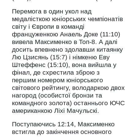
Перемога в один укол над
медалісткою юніорських чемпіонатів
світу і Європи в команді
француженкою Анаель Доке (11:10)
вивела Максименко в Топ-8. А далі
досить впевнено здолавши китаянку
Лю Цзисянь (15:7) і німкеню Еву
Штеффенс (15:10), вона вийшла у
фінал, де схрестила зброю з
першим номером юніорського
світового рейтингу, володаркою двох
нагород (особистої бронзи та
командного золота) останнього ЮЧС
американкою Ліхі Мачульскі.
Поступаючись 12:14, Максименко
встигла до закінчення основного