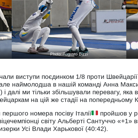
Photo: Augusto Bizzi
очали виступи поєдинком 1/8 проти Швейцарії
 але наймолодша в нашій команді Анна Макс
) і далі ми тільки збільшували перевагу, яка в
йцаркам на цій же стадії на попередньому К
першого номера посіву Італії
пройшов у рі
віцечемпіонці світу Альберті Сантуччо «+1» 
зерки Усі Влади Харькової (40:42).