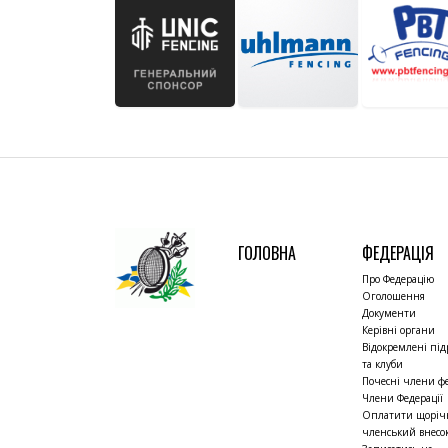
ГОЛОВНА
ФЕДЕРАЦІЯ
Про Федерацію
Оголошення
Документи
Керівні органи
Відокремлені під
та клуби
Почесні члени фе
Члени Федерації
Оплатити щорі
членський внесо