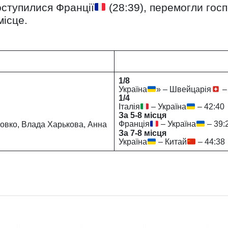
поступилися Франції
(28:39), перемогли гос
місце.
1/8
Україна
» – Швейцарія
–
1/4
Італія
– Україна
– 42:40
За 5-8 місця
Франція
– Україна
– 39:
ровко, Влада Харькова, Анна
За 7-8 місця
Україна
– Китай
– 44:38