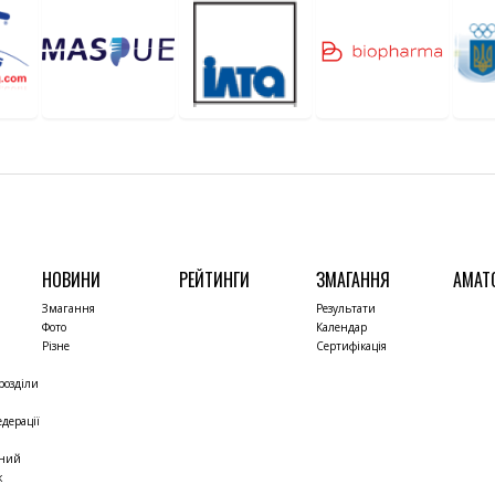
НОВИНИ
РЕЙТИНГИ
ЗМАГАННЯ
АМАТ
Змагання
Результати
Фото
Календар
Різне
Сертифікація
розділи
дерації
чний
к