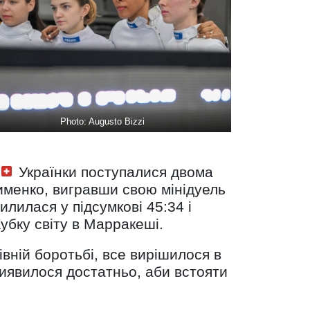
Photo: Augusto Bizzi
Українки поступалися двома
именко, вигравши свою мінідуель
илилася у підсумкові 45:34 і
убку світу в Марракеші.
вній боротьбі, все вирішилося в
виявилося достатньо, аби встояти