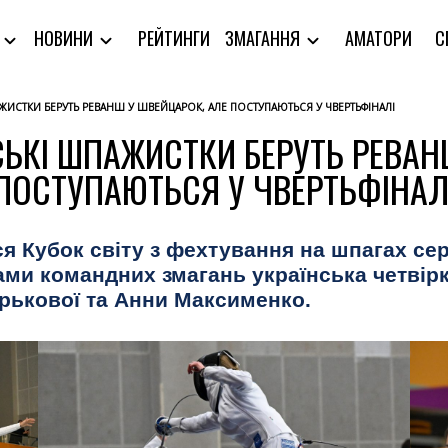
РЕЙТИНГИ
АМАТОРИ
С
Я
НОВИНИ
ЗМАГАННЯ
ПАЖИСТКИ БЕРУТЬ РЕВАНШ У ШВЕЙЦАРОК, АЛЕ ПОСТУПАЮТЬСЯ У ЧВЕРТЬФІНАЛІ
НСЬКІ ШПАЖИСТКИ БЕРУТЬ РЕВА
ПОСТУПАЮТЬСЯ У ЧВЕРТЬФІНАЛ
я Кубок світу з фехтування на шпагах сер
ами командних змагань українська четвірк
арькової та Анни Максименко.