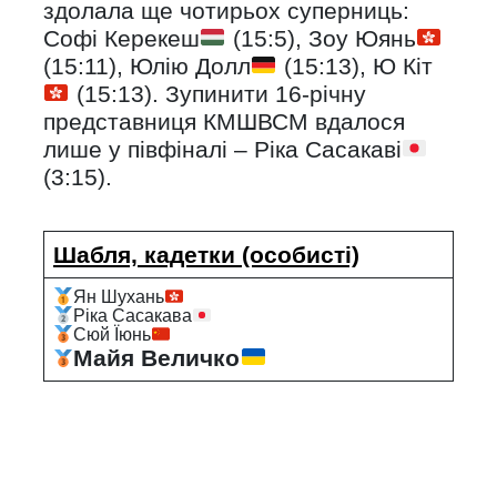
здолала ще чотирьох суперниць:
Софі Керекеш
(15:5), Зоу Юянь
(15:11), Юлію Долл
(15:13), Ю Кіт
(15:13). Зупинити 16-річну
представниця КМШВСМ вдалося
лише у півфіналі – Ріка Сасакaві
(3:15).
Шабля, кадетки (особисті)
Ян Шухань
Ріка Сасакaва
Сюй Їюнь
Майя Величко