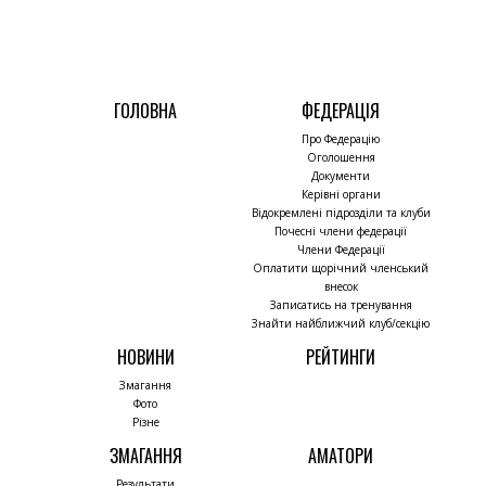
ГОЛОВНА
ФЕДЕРАЦІЯ
Про Федерацію
Оголошення
Документи
Керівні органи
Відокремлені підрозділи та клуби
Почесні члени федерації
Члени Федерації
Оплатити щорічний членський
внесок
Записатись на тренування
Знайти найближчий клуб/секцію
НОВИНИ
РЕЙТИНГИ
Змагання
Фото
Різне
ЗМАГАННЯ
АМАТОРИ
Результати