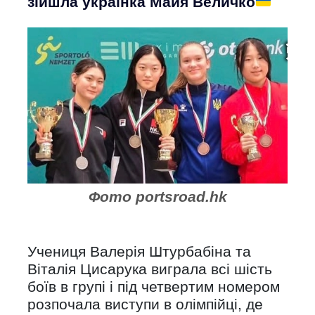
зійшла українка Майя Величко
Фото portsroad.hk
Учениця Валерія Штурбабіна та
Віталія Цисарука виграла всі шість
боїв в групі і під четвертим номером
розпочала виступи в олімпійці, де