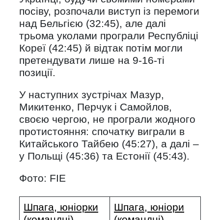
посіву, розпочали виступ із перемоги
над Бельгією (32:45), але далі
трьома уколами програли Республіці
Кореї (42:45) й відтак потім могли
претендувати лише на 9-16-ті
позиції.
У наступних зустрічах Мазур,
Микитенко, Перчук і Самойлов,
своєю чергою, не програли жодного
протистояння: спочатку виграли в
Китайського Тайбею (45:27), а далі –
у Польщі (45:36) та Естонії (45:43).
Фото: FIE
Шпага, юніорки
Шпага, юніори
(командні)
(командні)