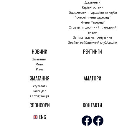
Документи
Керівні органи
Відокремлені підрозділи та клуби
Почесні члени федерації
Члени Федерації
Оплатити щорічний членський
внесок
Записатись на тренування
Знайти найближчий клуб/секцію
НОВИНИ
РЕЙТИНГИ
Змагання
Фото
Різне
ЗМАГАННЯ
АМАТОРИ
Результати
Календар
Сертифікація
СПОНСОРИ
КОНТАКТИ
ENG