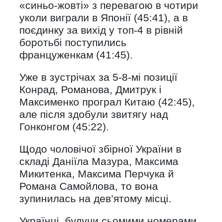
«синьо-жовті» з перевагою в чотири
уколи виграли в Японії (45:41), а в
поєдинку за вихід у топ-4 в рівній
боротьбі поступились
француженкам (41:45).
Уже в зустрічах за 5-8-мі позиції
Конрад, Романова, Дмитрук і
Максименко програл Китаю (42:45),
але після здобули звитягу над
Гонконгом (45:22).
Щодо чоловічої збірної України в
складі Даніїла Мазура, Максима
Микитенка, Максима Перчука й
Романа Самойлова, то вона
зупинилась на дев’ятому місці.
Українці, будучи сьомими номерами