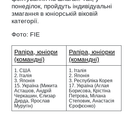
понеділок, пройдуть індивідуальні
змагання в юніорській віковій
категорії.
Фото: FIE
Рапіра, юніори
Рапіра, юніорки
(командні)
(командні)
1. США
1. Італія
2. Італія
2. Японія
3. Японія
3. Республіка Корея
15. Україна (Микита
17. Україна (Аглая
Асташов, Андрій
Борисова, Крістіна
Черкашин, Єлизар
Петрова, Мілана
Дирда, Ярослав
Степовик, Анастасія
Муругін)
Єрофєєнко)