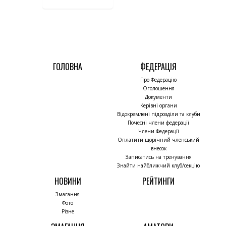
ГОЛОВНА
ФЕДЕРАЦІЯ
Про Федерацію
Оголошення
Документи
Керівні органи
Відокремлені підрозділи та клуби
Почесні члени федерації
Члени Федерації
Оплатити щорічний членський
внесок
Записатись на тренування
Знайти найближчий клуб/секцію
НОВИНИ
РЕЙТИНГИ
Змагання
Фото
Різне