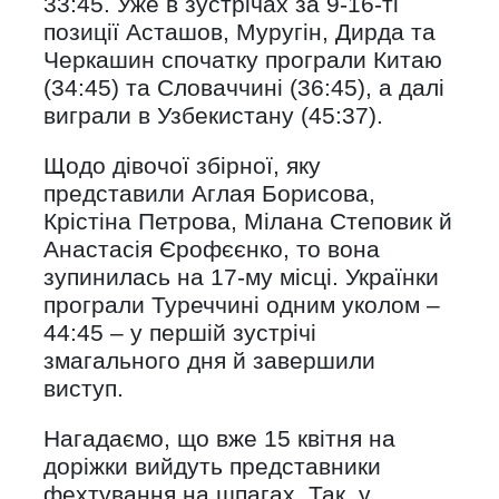
33:45. Уже в зустрічах за 9-16-ті
позиції Асташов, Муругін, Дирда та
Черкашин спочатку програли Китаю
(34:45) та Словаччині (36:45), а далі
виграли в Узбекистану (45:37).
Щодо дівочої збірної, яку
представили Аглая Борисова,
Крістіна Петрова, Мілана Степовик й
Анастасія Єрофєєнко, то вона
зупинилась на 17-му місці. Українки
програли Туреччині одним уколом –
44:45 – у першій зустрічі
змагального дня й завершили
виступ.
Нагадаємо, що вже 15 квітня на
доріжки вийдуть представники
фехтування на шпагах. Так, у