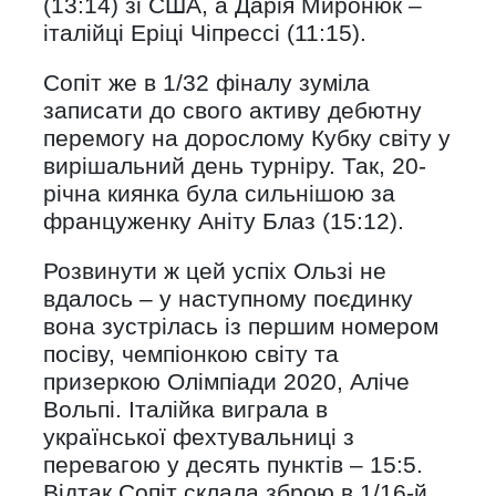
(13:14) зі США, а Дарія Миронюк –
італійці Еріці Чіпрессі (11:15).
Сопіт же в 1/32 фіналу зуміла
записати до свого активу дебютну
перемогу на дорослому Кубку світу у
вирішальний день турніру. Так, 20-
річна киянка була сильнішою за
француженку Аніту Блаз (15:12).
Розвинути ж цей успіх Ользі не
вдалось – у наступному поєдинку
вона зустрілась із першим номером
посіву, чемпіонкою світу та
призеркою Олімпіади 2020, Аліче
Вольпі. Італійка виграла в
української фехтувальниці з
перевагою у десять пунктів – 15:5.
Відтак Сопіт склала зброю в 1/16-й,