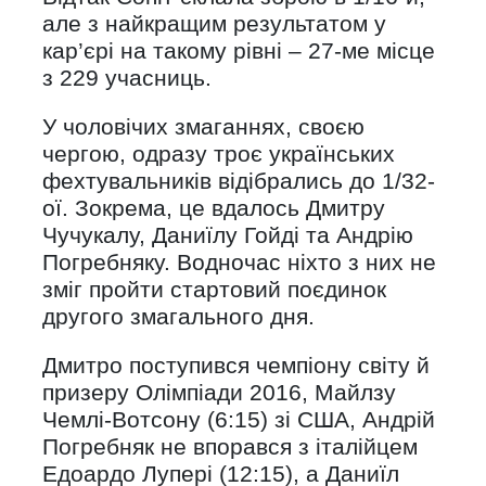
але з найкращим результатом у
кар’єрі на такому рівні – 27-ме місце
з 229 учасниць.
У чоловічих змаганнях, своєю
чергою, одразу троє українських
фехтувальників відібрались до 1/32-
ої. Зокрема, це вдалось Дмитру
Чучукалу, Даниїлу Гойді та Андрію
Погребняку. Водночас ніхто з них не
зміг пройти стартовий поєдинок
другого змагального дня.
Дмитро поступився чемпіону світу й
призеру Олімпіади 2016, Майлзу
Чемлі-Вотсону (6:15) зі США, Андрій
Погребняк не впорався з італійцем
Едоардо Лупері (12:15), а Даниїл