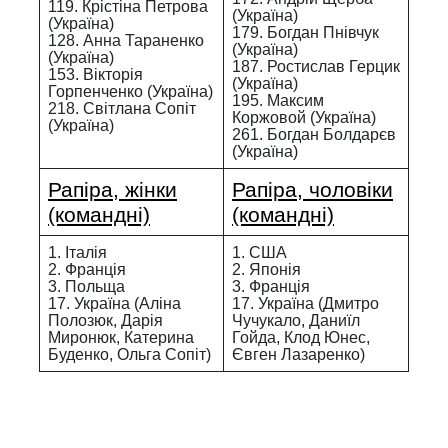
119. Крістіна Петрова
(Україна)
(Україна)
179. Богдан Пнівчук
128. Анна Тараненко
(Україна)
(Україна)
187. Ростислав Герцик
153. Вікторія
(Україна)
Горпенченко (Україна)
195. Максим
218. Світлана Сопіт
Коржовой (Україна)
(Україна)
261. Богдан Болдарєв
(Україна)
Рапіра, жінки
Рапіра, чоловіки
(командні)
(командні)
1. Італія
1. США
2. Франція
2. Японія
3. Польща
3. Франція
17. Україна (Аліна
17. Україна (Дмитро
Полозюк, Дарія
Чучукало, Даниїл
Миронюк, Катерина
Гойда, Клод Юнес,
Буденко, Ольга Сопіт)
Євген Лазаренко)