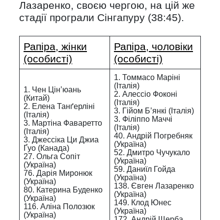
Лазаренко, своєю чергою, на цій же
стадії програли Сінгапуру (38:45).
Рапіра, жінки
Рапіра, чоловіки
(особисті)
(особисті)
1. Томмасо Маріні
(Італія)
1. Чен Цін’юань
2. Алессіо Фоконі
(Китай)
(Італія)
2. Елена Танґерліні
3. Гійом Б’янкі (Італія)
(Італія)
3. Філіппо Маччі
3. Мартіна Фаваретто
(Італія)
(Італія)
40. Андрій Погребняк
3. Джессіка Ци Джиа
(Україна)
Ґуо (Канада)
52. Дмитро Чучукало
27. Ольга Сопіт
(Україна)
(Україна)
59. Даниїл Гойда
76. Дарія Миронюк
(Україна)
(Україна)
138. Євген Лазаренко
80. Катерина Буденко
(Україна)
(Україна)
149. Клод Юнес
116. Аліна Полозюк
(Україна)
(Україна)
172. Андрій Щерба