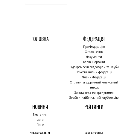
ГОЛОВНА
ФЕДЕРАЦІЯ
Про Федерацію
Оголошення
Документи
Керівні органи
Відокремлені підрозділи та клуби
Почесні члени федерації
Члени Федерації
Оплатити щорічний членський
внесок
Записатись на тренування
Знайти найближчий клуб/секцію
НОВИНИ
РЕЙТИНГИ
Змагання
Фото
Різне