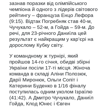
зазнав поразки від олімпійського
чемпіона й одного з лідерів світового
рейтингу – француза Енцо Лефора
(9:15). Відтак Погребняк став 40-м,
Чучукало – 52-м, а Гойда – 59-м. До
речі, для 23-річного Даниїла цей
результат є найкращим у кар’єрі на
дорослому Кубку світу.
У командному ж турнірі, який
пройшов 14-го січня, обидві збірні
України посіли 17-ті місця. Жіноча
команда в складі Аліни Полозюк,
Дарії Миронюк, Ольги Сопіт і
Катерини Буденко в 1/16 фіналу
поступилась одним уколом Ізраїлю
(41:42). А Дмитро Чучукало, Даниїл
Гойда, Клод Юнес і Євген