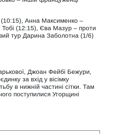
 (10:15), Анна Максименко –
 Тобі (12:15), Єва Мазур – проти
вий тур Дарина Заболотна (1/6)
арькової, Джоан Фейбі Бежури,
єдинку за вхід у вісімку
бу в нижній частині сітки. Там
 чого поступилися Угорщині