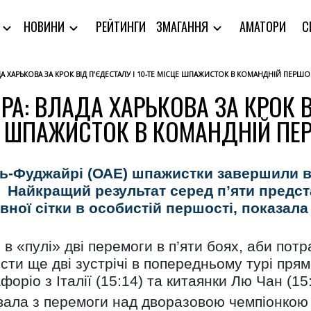
РЕЙТИНГИ
АМАТОРИ
С
Я
НОВИНИ
ЗМАГАННЯ
ДА ХАРЬКОВА ЗА КРОК ВІД П’ЄДЕСТАЛУ І 10-ТЕ МІСЦЕ ШПАЖИСТОК В КОМАНДНІЙ ПЕРШО
А: ВЛАДА ХАРЬКОВА ЗА КРОК ВІ
 ШПАЖИСТОК В КОМАНДНІЙ ПЕ
ль-Фуджайрі (ОАЕ) шпажистки завершили 
24. Найкращий результат серед п’яти предс
вної сітки в особистій першості, показала
.
 «пулі» дві перемоги в п’яти боях, аби потр
ти ще дві зустрічі в попередньому турі прям
форіо з Італії (15:14) та китаянки Лю Чан (15:
увала з перемоги над дворазовою чемпіонкою 