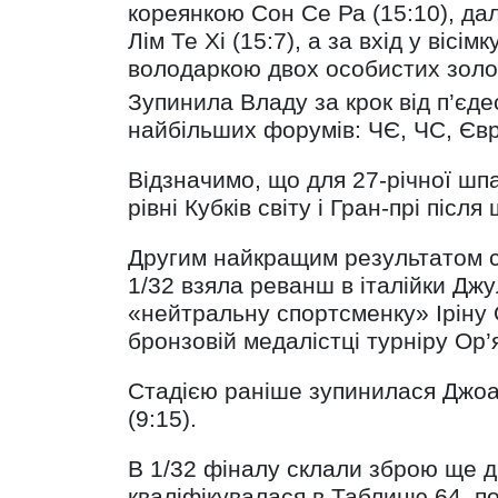
кореянкою Сон Се Ра (15:10), да
Лім Те Хі (15:7), а за вхід у вісі
володаркою двох особистих золо
Зупинила Владу за крок від п’єдес
найбільших форумів: ЧЄ, ЧС, Євр
Відзначимо, що для 27-річної шпа
рівні Кубків світу і Гран-прі післ
Другим найкращим результатом се
1/32 взяла реванш в італійки Джул
«нейтральну спортсменку» Іріну О
бронзовій медалістці турніру Ор’
Стадією раніше зупинилася Джоан
(9:15).
В 1/32 фіналу склали зброю ще дв
кваліфікувалася в Таблицю 64, по