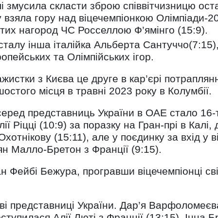
лі змусила скласти зброю співвітчизницю ост
мку взяла гору над віцечемпіонкою Олімпіади-20
тих нагород ЧС Росселлою Ф’ямінго (15:9).
талу інша італійка Альберта Сантуччо(7:15), у
опейських та Олімпійських ігор.
жистки з Києва це друге в кар’єрі потраплян
я шостого місця в травні 2023 року в Колумбії.
ред представниць України в ОАЕ стало 16-т
ії Ріцці (10:9) за поразку на Гран-прі в Калі
хотнікову (15:11), але у поєдинку за вхід у 
ян Малло-Бретон з Франції (9:15).
 Фейбі Бежура, програвши віцечемпіонці сві
і представниці України. Дар’я Варфоломеєва,
ступилася Алії Люті з Франції (13:15), Інна 