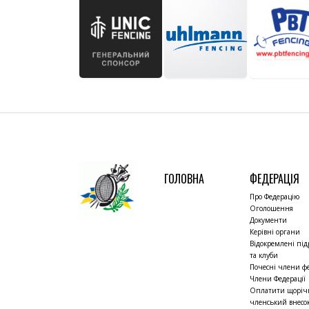
ГОЛОВНА
ФЕДЕРАЦІЯ
Про Федерацію
Оголошення
Документи
Керівні органи
Відокремлені під
та клуби
Почесні члени фе
Члени Федерації
Оплатити щорі
членський внесо