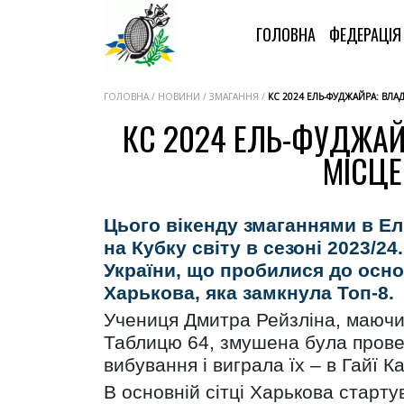
ГОЛОВНА
ФЕДЕРАЦІ
ГОЛОВНА / НОВИНИ / ЗМАГАННЯ /
КС 2024 ЕЛЬ-ФУДЖАЙРА: ВЛА
КС 2024 ЕЛЬ-ФУДЖАЙР
МІСЦЕ
Цього вікенду змаганнями в Е
на Кубку світу в сезоні 2023/
України, що пробилися до осно
Харькова, яка замкнула Топ-8
Учениця Дмитра Рейзліна, маючи в
Таблицю 64, змушена була провес
вибування і виграла їх – в Гайї Ка
В основній сітці Харькова старт