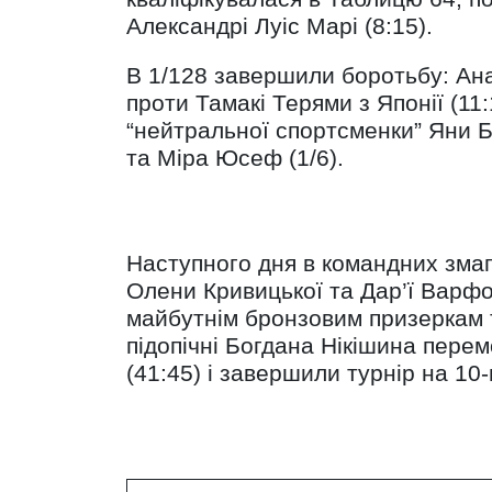
Александрі Луіс Марі (8:15).
В 1/128 завершили боротьбу: Ана
проти Тамакі Терями з Японії (11
“нейтральної спортсменки” Яни Б
та Міра Юсеф (1/6).
Наступного дня в командних змаг
Олени Кривицької та Дар’ї Варфол
майбутнім бронзовим призеркам т
підопічні Богдана Нікішина перем
(41:45) і завершили турнір на 10