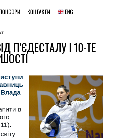
ENG
ПОНСОРИ
КОНТАКТИ
СТІ
Д П’ЄДЕСТАЛУ І 10-ТЕ
РШОСТІ
виступи
тавниць
 Влада
апити в
ого
11).
світу