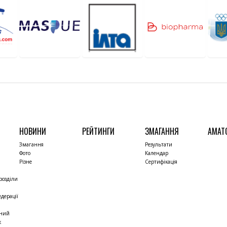
НОВИНИ
РЕЙТИНГИ
ЗМАГАННЯ
АМАТ
Змагання
Результати
Фото
Календар
Різне
Сертифікація
розділи
дерації
чний
к