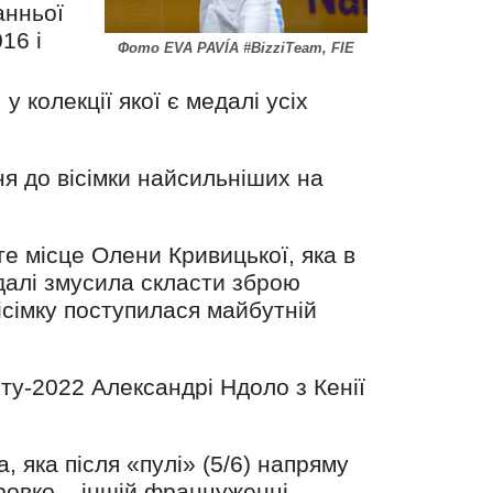
анньої
16 і
Фото EVA PAVÍA #BizziTeam, FIE
 колекції якої є медалі усіх
ня до вісімки найсильніших на
е місце Олени Кривицької, яка в
, далі змусила скласти зброю
вісімку поступилася майбутній
ту-2022 Александрі Ндоло з Кенії
 яка після «пулі» (5/6) напряму
Бровко – іншій француженці