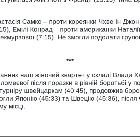
стасія Самко – проти кореянки Чхве Ін Джон
:15), Емілі Конрад – проти американки Наталії
екмурзової (7:15). Не змогли подолати групо
***
аннях наш жіночий квартет у складі Влади Х
омеєвої після поразки в рівній боротьбі у по
урніру швейцаркам (40:45), продовжив бороть
огли Японію (45:33) та Швецію (45:36), після
-му місці.