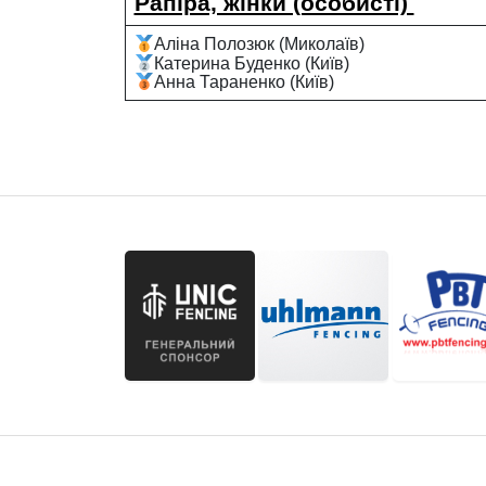
Рапіра, жінки (особисті)
Аліна Полозюк (Миколаїв)
Катерина Буденко (Київ)
Анна Тараненко (Київ)