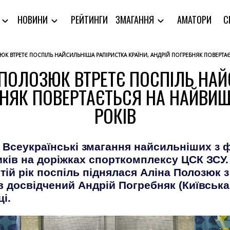
РЕЙТИНГИ
АМАТОРИ
С
Я
НОВИНИ
ЗМАГАННЯ
ЗЮК ВТРЕТЄ ПОСПІЛЬ НАЙСИЛЬНІША РАПІРИСТКА КРАЇНИ, АНДРІЙ ПОГРЕБНЯК ПОВЕРТА
А ПОЛОЗЮК ВТРЕТЄ ПОСПІЛЬ НА
БНЯК ПОВЕРТАЄТЬСЯ НА НАЙВИ
РОКІВ
я Всеукраїнські змагання найсильніших з ф
ників на доріжках спорткомплексу ЦСК ЗСУ
тій рік поспіль піднялася Аліна Полозюк 
в досвідчений Андрій Погребняк (Київська
і.