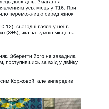
ісць двох днів. Змагання
явленням усіх місць у Т16. При
ачило переможницю серед жінок.
:12), сьогодні взяла у неї в
о (3+5), яка за сумою місць на
няк. Зберегти його не завадила
м, поступившись за вхід у двійку
аксим Коржовой, але випередив