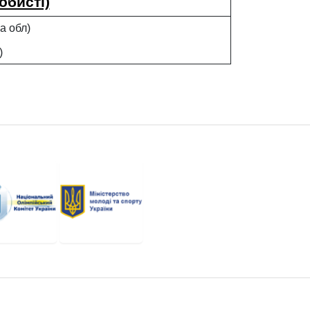
обисті)
ка обл)
в)