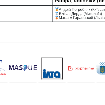
Рапіра, чоловіки (ос
Андрій Погребняк (Київсь
Єлізар Дирда (Миколаїв)
Максим Гаравський (Льві