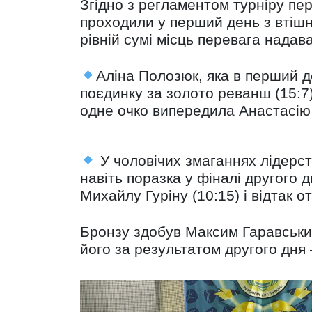
Згідно з регламентом турніру пе
проходили у перший день з втішн
рівній сумі місць перевага нада
Аліна Полозюк, яка в перший де
поєдинку за золото реванш (15:7
одне очко випередила Анастасію 
У чоловічих змаганнях лідерст
навіть поразка у фіналі другого д
Михайлу Гуріну (10:15) і відтак 
Бронзу здобув Максим Гаравський
його за результатом другого дня –