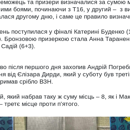
реможець та призери визначалися за сумою м
ими боями, починаючи з Т16, у другий – з ви
валася другому дню, і саме це правило визн
нь поступилася у фіналі Катерині Буденко (10
). Бронзовою призеркою стала Анна Тараненк
Садій (6+3).
во після першого дня захопив Андрій Погреб
ня від Єлізара Дирди, який у суботу був треті
отримав срібло ВЗН.
, який набрав таку ж суму місць – 8, як і М
 третє місце проти п’ятого.