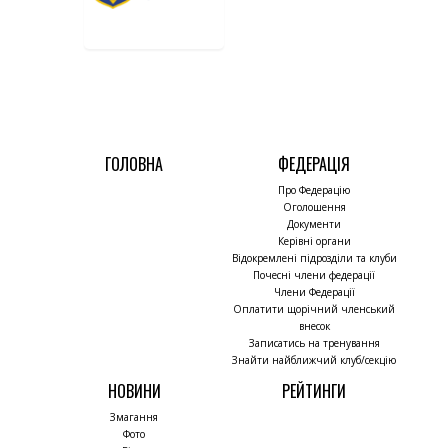
ГОЛОВНА
ФЕДЕРАЦІЯ
Про Федерацію
Оголошення
Документи
Керівні органи
Відокремлені підрозділи та клуби
Почесні члени федерації
Члени Федерації
Оплатити щорічний членський
внесок
Записатись на тренування
Знайти найближчий клуб/секцію
НОВИНИ
РЕЙТИНГИ
Змагання
Фото