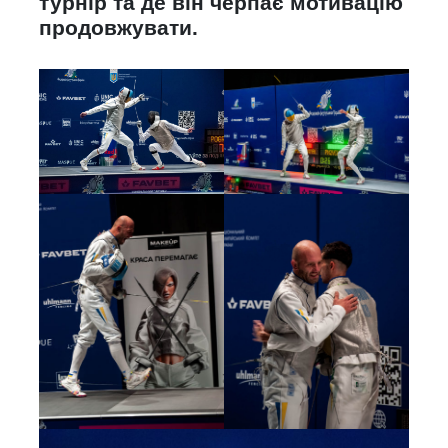
турнір та де він черпає мотивацію
продовжувати.