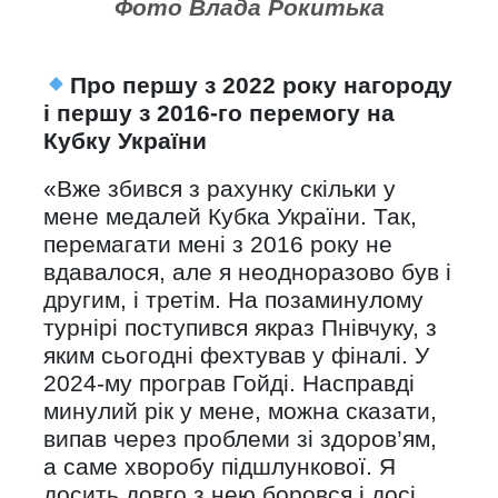
Фото Влада Рокитька
Про першу з 2022 року нагороду
і першу з 2016-го перемогу на
Кубку України
«Вже збився з рахунку скільки у
мене медалей Кубка України. Так,
перемагати мені з 2016 року не
вдавалося, але я неодноразово був і
другим, і третім. На позаминулому
турнірі поступився якраз Пнівчуку, з
яким сьогодні фехтував у фіналі. У
2024-му програв Гойді. Насправді
минулий рік у мене, можна сказати,
випав через проблеми зі здоров’ям,
а саме хворобу підшлункової. Я
досить довго з нею боровся і досі