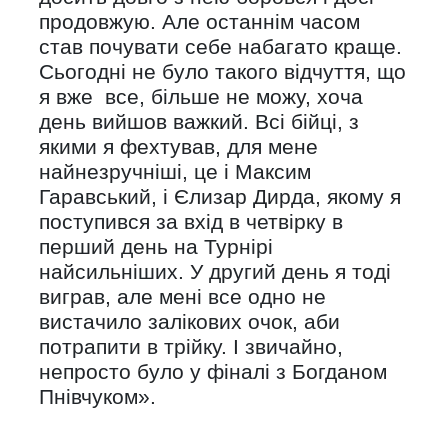
продовжую. Але останнім часом
став почувати себе набагато краще.
Сьогодні не було такого відчуття, що
я вже все, більше не можу, хоча
день вийшов важкий. Всі бійці, з
якими я фехтував, для мене
найнезручніші, це і Максим
Гаравський, і Єлизар Дирда, якому я
поступився за вхід в четвірку в
перший день на Турнірі
найсильніших. У другий день я тоді
виграв, але мені все одно не
вистачило залікових очок, аби
потрапити в трійку. І звичайно,
непросто було у фіналі з Богданом
Пнівчуком».