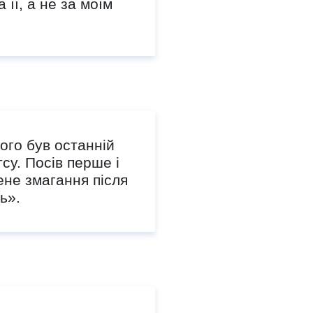
її, а не за моїм
ого був останній
тсу. Посів перше і
ене змагання після
ь».