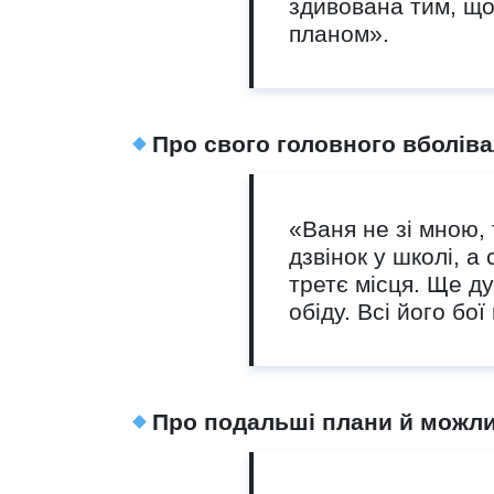
здивована тим, що 
планом».
Про свого головного вболів
«Ваня не зі мною,
дзвінок у школі, а
третє місця. Ще д
обіду. Всі його бої
Про подальші плани й можли