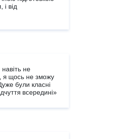
 і від
 навіть не
, я щось не зможу
 Дуже були класні
ідчуття всередині»