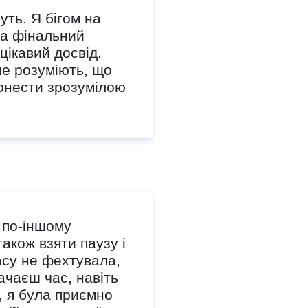
чуть. Я бігом на
ла фінальний
цікавий досвід.
не розуміють, що
донести зрозумілою
а по-іншому
акож взяти паузу і
асу не фехтувала,
ачаєш час, навіть
, я була приємно