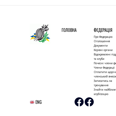
ГОЛОВНА
ФЕДЕРАЦІЯ
Про Федерацію
Оголошення
Документи
Керівні органи
Відокремлені під
та клуби
Почесні члени фе
Члени Федерації
Оплатити щорі
членський внесо
Записатись на
тренування
Знайти найбли
клуб/секцію
ENG