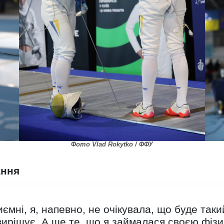
Фото Vlad Rokytko / ФФУ
ання
ємні, я, напевно, не очікувала, що буде таки
 вирішує. А ще те, що я займалася своєю фіз