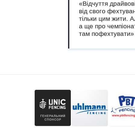
«Відчуття драйвов
від свого фехтуван
тільки цим жити. А
а ще про чемпіона
там пофехтувати»