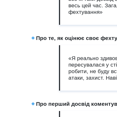
весь цей час. Зага
фехтування»
Про те, як оцінює своє фехт
«Я реально здивова
пересувалася у ст
робити, не буду вс
атаки, захист. Нав
Про перший досвід коментув