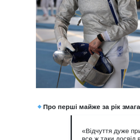
Про перші майже за рік змаг
«Відчуття дуже при
все ж таки досвід