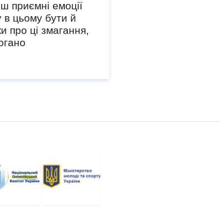
єш приємні емоції
у в цьому бути й
и про ці змагання,
огано