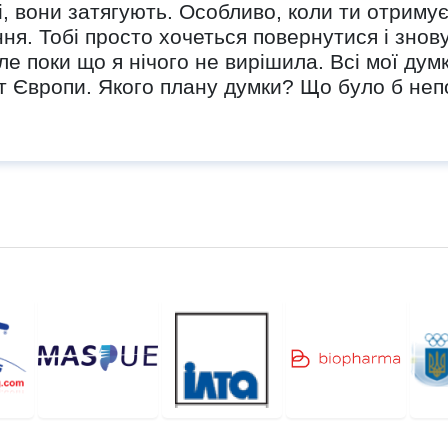
і, вони затягують. Особливо, коли ти отриму
ня. Тобі просто хочеться повернутися і знов
ле поки що я нічого не вирішила. Всі мої думк
т Європи. Якого плану думки? Що було б неп