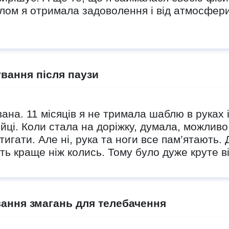
лом я отримала задоволення і від атмосфери,
ування після паузи
на. 11 місяців я не тримала шаблю в руках і
ійці. Коли стала на доріжку, думала, можливо
тигати. Але ні, рука та ноги все пам’ятають.
іть краще ніж колись. Тому було дуже круте в
ання змагань для телебачення