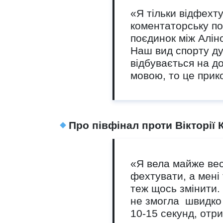
«Я тільки відфехтув
коментаторську по
поєдинок між Алін
Наш вид спорту ду
відбувається на до
мовою, то це прик
Про півфінал проти Вікторії
«Я вела майже весь
фехтувати, а мені 
теж щось змінити.
не змогла швидко 
10-15 секунд, отр