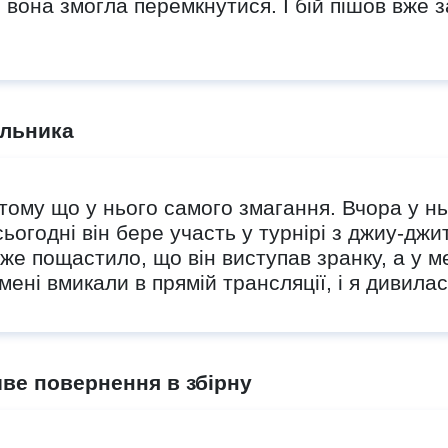
вона змогла перемкнутися. І бій пішов вже за 
альника
 тому що у нього самого змагання. Вчора у нь
 сьогодні він бере участь у турнірі з джиу-джи
уже пощастило, що він виступав зранку, а у м
 мені вмикали в прямій трансляції, і я дивилас
ве повернення в збірну