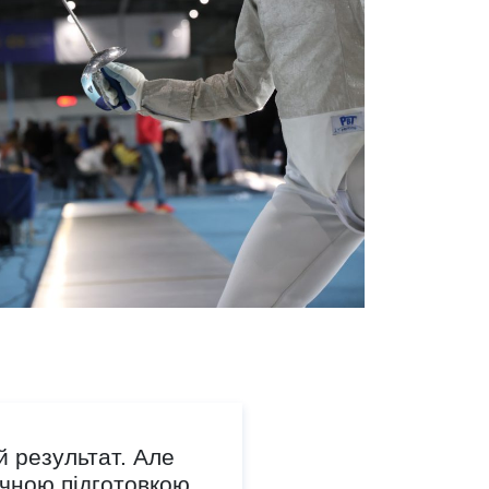
й результат. Але
ичною підготовкою