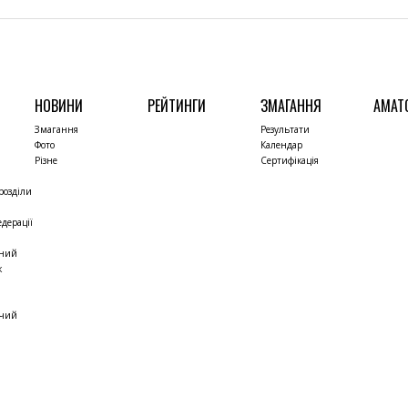
НОВИНИ
РЕЙТИНГИ
ЗМАГАННЯ
АМАТ
Змагання
Результати
Фото
Календар
Різне
Сертифікація
розділи
дерації
чний
к
жчий