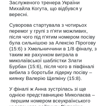
Заслуженого тренера України
Михайла Когута, що відбувся у
вересні.
Суворова стартувала з чотирьох
перемог у групі з п’яти можливих,
після чого під п’ятим номером посіву
була сильнішою за Алексію Пірогову
(15:6) з Хмельниччини в 1/8 фіналу, з
таким же рахунком виграла в
миколаївської шаблістки Злати
Бурбан (15:6), після чого в півфіналі
вибила з боротьби лідерку посіву –
киянку Валерію Щепкіну (15:8).
У фіналі ж Анна зустрілась зі ще
однією представницею Миколаєва –
першим номером всеукраїнського