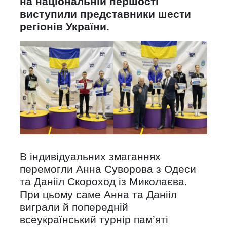
на національній першості
виступили представники шести
регіонів України.
В індивідуальних змаганнях
перемогли Анна Суворова з Одеси
та Данііл Скороход із Миколаєва.
При цьому саме Анна та Данііл
виграли й попередній
всеукраїнський турнір пам’яті