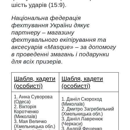
шість ударів (15:9).
Національна федерація
фехтування України дякує
партнеру – магазину
фехтувального екіпірування та
аксесуарів «
Masque» – за допомогу
в проведенні змагань і подарунки
для всіх призерів
.
Шабля, кадети
Шабля, кадети
(особисті)
(особисті)
1. Анна Суворова
1. Данііл Скороход
(Одеса)
(Миколаїв)
2. Вікторія
2. Дмитро Загребельний
Коротченко
(Хмельницька обл.)
(Миколаїв)
3. Данііл Лавренюк
3. Мая Величко
(Черкаси)
(Хмельницька обл.)
3. Андрій Фещенко