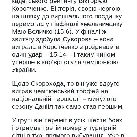
кадетського рейтингу Вікторією
Коротченко. Вікторія, своєю чергою,
на шляху до вирішального поєдинку
перемогла у півфіналі хмельничанку
Маю Величко (15:6). У фіналі ж
звитягу здобула Суворова – вона
виграла в Коротченко з розривом в
один удар – 15:14 – і таким чином
уперше в кар’єрі стала чемпіонкою
України.
Щодо Скорохода, то він уже вдруге
виграв чемпіонський трофей на
національній першості – минулого
сезону Данііл так само став першим.
У групі він переміг в усіх шести боях
і отримав третій номер у турнірній
сітці в турі прямого вибування. Уже в