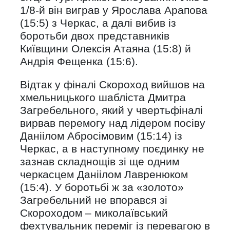
1/8-й він виграв у Ярослава Арапова
(15:5) з Черкас, а далі вибив із
боротьби двох представників
Київщини Олексія Атаяна (15:8) й
Андрія Фещенка (15:6).
Відтак у фіналі Скороход вийшов на
хмельницького шабліста Дмитра
Загребельного, який у чвертьфіналі
вирвав перемогу над лідером посіву
Даніілом Абросімовим (15:14) із
Черкас, а в наступному поєдинку не
зазнав складнощів зі ще одним
черкасцем Даніілом Лавренюком
(15:4). У боротьбі ж за «золото»
Загребельний не впорався зі
Скороходом – миколаївський
фехтувальник переміг із перевагою в