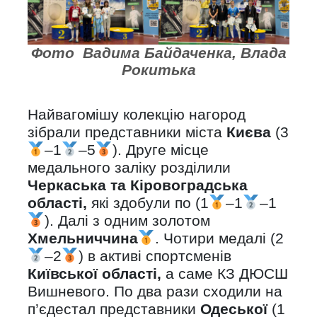
Фото Вадима Байдаченка, Влада
Рокитька
Найвагомішу колекцію нагород
зібрали представники міста
Києва
(3
–1
–5
). Друге місце
медального заліку розділили
Черкаська та Кіровоградська
області,
які здобули по (1
–1
–1
). Далі з одним золотом
Хмельниччина
. Чотири медалі (2
–2
) в активі спортсменів
Київської області,
а саме КЗ ДЮСШ
Вишневого. По два рази сходили на
п’єдестал представники
Одеської
(1