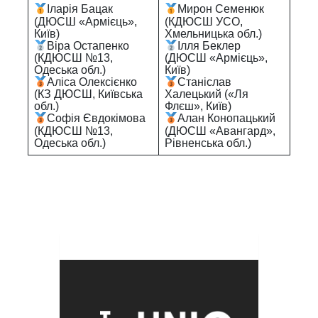
Іларія Бацак
Мирон Семенюк
(ДЮСШ «Армієць»,
(КДЮСШ УСО,
Київ)
Хмельницька обл.)
Віра Остапенко
Ілля Беклер
(КДЮСШ №13,
(ДЮСШ «Армієць»,
Одеська обл.)
Київ)
Аліса Олексієнко
Станіслав
(КЗ ДЮСШ, Київська
Халецький («Ля
обл.)
Флєш», Київ)
Софія Євдокімова
Алан Конопацький
(КДЮСШ №13,
(ДЮСШ «Авангард»,
Одеська обл.)
Рівненська обл.)