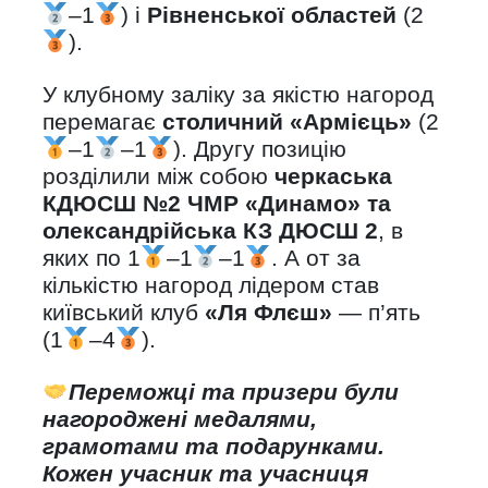
–1
) і
Рівненської областей
(2
).
У клубному заліку за якістю нагород
перемагає
столичний «Армієць»
(2
–1
–1
). Другу позицію
розділили між собою
черкаська
КДЮСШ №2 ЧМР «Динамо» та
олександрійська КЗ ДЮСШ 2
, в
яких по 1
–1
–1
. А от за
кількістю нагород лідером став
київський клуб
«Ля Флєш»
— п’ять
(1
–4
).
Переможці та призери були
нагороджені медалями,
грамотами та подарунками.
Кожен учасник та учасниця