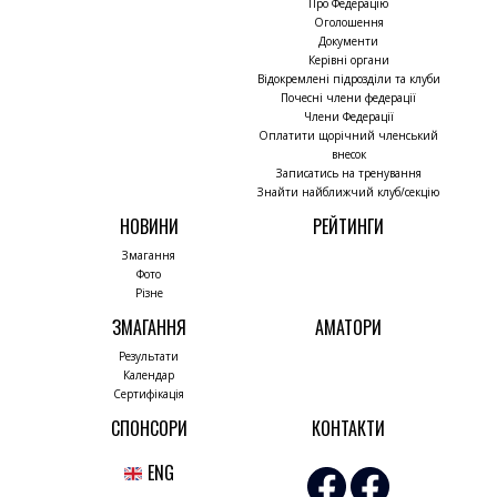
Про Федерацію
Оголошення
Документи
Керівні органи
Відокремлені підрозділи та клуби
Почесні члени федерації
Члени Федерації
Оплатити щорічний членський
внесок
Записатись на тренування
Знайти найближчий клуб/секцію
НОВИНИ
РЕЙТИНГИ
Змагання
Фото
Різне
ЗМАГАННЯ
АМАТОРИ
Результати
Календар
Сертифікація
СПОНСОРИ
КОНТАКТИ
ENG