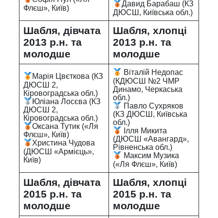
Давид Барабаш (КЗ
Флєш», Київ)
ДЮСШ, Київська обл.)
Шабля, дівчата
Шабля, хлопці
2013 р.н. та
2013 р.н. та
молодше
молодше
Віталій Недопас
Марія Цвєткова (КЗ
(КДЮСШ №2 ЧМР
ДЮСШ 2,
Динамо, Черкаська
Кіровоградська обл.)
обл.)
Юліана Лосєва (КЗ
Павло Сухряков
ДЮСШ 2,
(КЗ ДЮСШ, Київська
Кіровоградська обл.)
обл.)
Оксана Тутик («Ля
Ілля Микита
Флєш», Київ)
(ДЮСШ «Авангард»,
Христина Чудова
Рівненська обл.)
(ДЮСШ «Армієць»,
Максим Музика
Київ)
(«Ля Флєш», Київ)
Шабля, дівчата
Шабля, хлопці
2015 р.н. та
2015 р.н. та
молодше
молодше