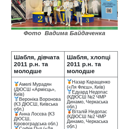
Фото Вадима Байдаченка
Шабля, дівчата
Шабля, хлопці
2011 р.н. та
2011 р.н. та
молодше
молодше
Назар Каращенко
Амелі Мурадян
(«Ля Флєш», Київ)
(ДЮСШ «Армієць»,
Едуард Недопас
Київ)
(КДЮСШ №2 ЧМР
Вероніка Воронова
Динамо, Черкаська
(КЗ ДЮСШ, Київська
обл.)
обл.)
Віталій Недопас
Анна Лосєва (КЗ
(КДЮСШ №2 ЧМР
ДЮСШ,
Динамо, Черкаська
Кіровоградська обл.)
обл.)
Софія Пул («Ля