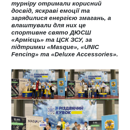
турніру отримали корисний
досвід, яскраві емоції та
зарядилися енергією змагань, а
влаштували для них це
спортивне свято ДЮСШ
«Армієць» та ЦСК ЗСУ, за
підтримки «Masque», «UNIC
Fencing» та «Deluxe Accessories».