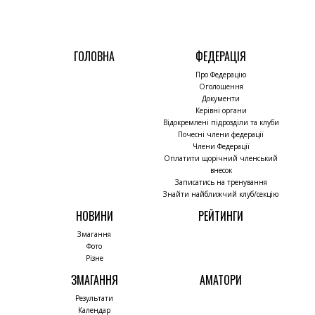
ГОЛОВНА
ФЕДЕРАЦІЯ
Про Федерацію
Оголошення
Документи
Керівні органи
Відокремлені підрозділи та клуби
Почесні члени федерації
Члени Федерації
Оплатити щорічний членський
внесок
Записатись на тренування
Знайти найближчий клуб/секцію
НОВИНИ
РЕЙТИНГИ
Змагання
Фото
Різне
ЗМАГАННЯ
АМАТОРИ
Результати
Календар