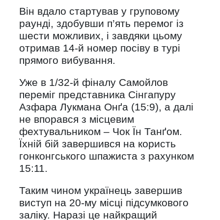
Він вдало стартував у груповому
раунді, здобувши п’ять перемог із
шести можливих, і завдяки цьому
отримав 14-й номер посіву в турі
прямого вибування.
Уже в 1/32-й фіналу Самойлов
переміг представника Сінгапуру
Азфара Лукмана Онґа (15:9), а далі
не впорався з місцевим
фехтувальником – Чок Їн Танґом.
Їхній бій завершився на користь
гонконгського шпажиста з рахунком
15:11.
Таким чином українець завершив
виступ на 20-му місці підсумкового
заліку. Наразі це найкращий