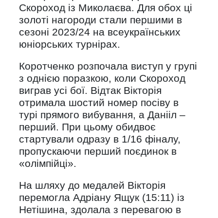
Скороход із Миколаєва. Для обох ці
золоті нагороди стали першими в
сезоні 2023/24 на всеукраїнських
юніорських турнірах.
Коротченко розпочала виступ у групі
з однією поразкою, коли Скороход
виграв усі бої. Відтак Вікторія
отримала шостий номер посіву в
турі прямого вибування, а Данііл –
перший. При цьому обидвоє
стартували одразу в 1/16 фіналу,
пропускаючи перший поєдинок в
«олімпійці».
На шляху до медалей Вікторія
перемогла Адріану Ящук (15:11) із
Нетішина, здолала з перевагою в