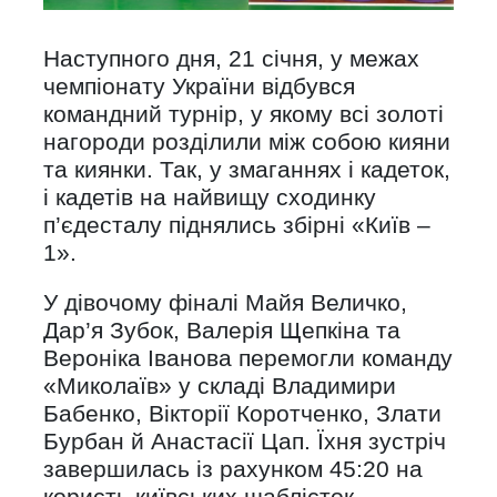
Наступного дня, 21 січня, у межах
чемпіонату України відбувся
командний турнір, у якому всі золоті
нагороди розділили між собою кияни
та киянки. Так, у змаганнях і кадеток,
і кадетів на найвищу сходинку
п’єдесталу піднялись збірні «Київ –
1».
У дівочому фіналі Майя Величко,
Дар’я Зубок, Валерія Щепкіна та
Вероніка Іванова перемогли команду
«Миколаїв» у складі Владимири
Бабенко, Вікторії Коротченко, Злати
Бурбан й Анастасії Цап. Їхня зустріч
завершилась із рахунком 45:20 на
користь київських шаблісток.