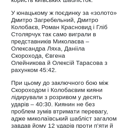
У юнацькому ж поєдинку за «золото»
Дмитро Загребельний, Дмитро
Колобаєв, Роман Красновид і Гліб
Столярчук так само виграли в
представників Миколаєва –
Олександра Ляха, Данііла
Скорохода, Євгена
Олейникова й Олексій Тарасова з
рахунком 45:42.
При цьому до заключного бою між
Скороходом і Колобаєвим кияни
лідирували з розривом у десять
ударів – 40:30. Киянин не без
проблем зумів втримати перевагу,
адже миколаївський шабліст загалом
завдав йому 12 ударів проти п’яти й