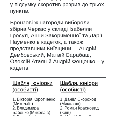
у підсумку скоротив розрив до трьох
пунктів.
Бронзові ж нагороди вибороли
збірна Черкас у складі Ізабелли
Гросул, Анни Закорчменної та Дар’ї
Науменко в кадеток, а також
представники Київщини – Андрій
Дембовський, Матвій Барабаш,
Олексій Атаян й Андрій Фещенко – у
кадетів.
Шабля, юніорки
Шабля, юніори
(особисті)
(особисті)
1. Вікторія Коротченко
1. Данііл Скороход
(Миколаїв)
(Миколаїв)
2. Владимира
2. Роман Красновид
Бабенко (Миколаїв)
(Київ)