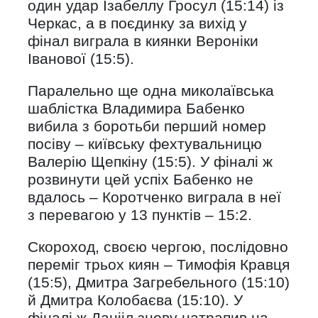
один удар Ізабеллу Гросул (15:14) із
Черкас, а в поєдинку за вихід у
фінал виграла в киянки Вероніки
Іванової (15:5).
Паралельно ще одна миколаївська
шаблістка Владимира Бабенко
вибила з боротьби перший номер
посіву – київську фехтувальницю
Валерію Щепкіну (15:5). У фіналі ж
розвинути цей успіх Бабенко не
вдалось – Коротченко виграла в неї
з перевагою у 13 пунктів – 15:2.
Скороход, своєю чергою, послідовно
переміг трьох киян – Тимофія Кравця
(15:5), Дмитра Загребельного (15:10)
й Дмитра Колобаєва (15:10). У
фіналі ж Данііл знову натрапив на