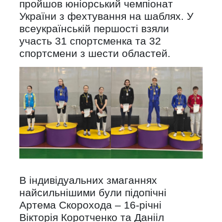
пройшов юніорський чемпіонат
України з фехтування на шаблях. У
всеукраїнській першості взяли
участь 31 спортсменка та 32
спортсмени з шести областей.
В індивідуальних змаганнях
найсильнішими були підопічні
Артема Скорохода – 16-річні
Вікторія Коротченко та Данііл