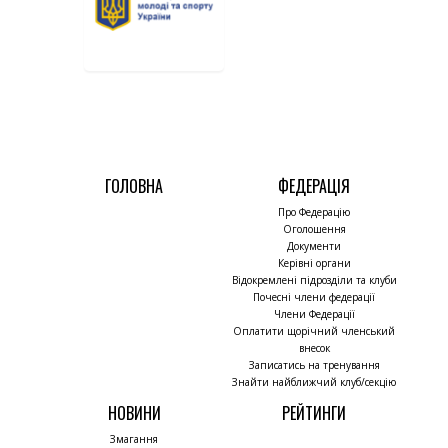
ГОЛОВНА
ФЕДЕРАЦІЯ
Про Федерацію
Оголошення
Документи
Керівні органи
Відокремлені підрозділи та клуби
Почесні члени федерації
Члени Федерації
Оплатити щорічний членський
внесок
Записатись на тренування
Знайти найближчий клуб/секцію
НОВИНИ
РЕЙТИНГИ
Змагання