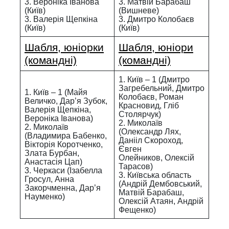
3. Вероніка Іванова
3. Матвій Барабаш
(Київ)
(Вишневе)
3. Валерія Щепкіна
3. Дмитро Колобаєв
(Київ)
(Київ)
Шабля, юніорки
Шабля, юніори
(командні)
(командні)
1. Київ – 1 (Дмитро
Загребельний, Дмитро
1. Київ – 1 (Майя
Колобаєв, Роман
Величко, Дар’я Зубок,
Красновид, Гліб
Валерія Щепкіна,
Столярчук)
Вероніка Іванова)
2. Миколаїв
2. Миколаїв
(Олександр Лях,
(Владимира Бабенко,
Данііл Скороход,
Вікторія Коротченко,
Євген
Злата Бурбан,
Олейников, Олексій
Анастасія Цап)
Тарасов)
3. Черкаси (Ізабелла
3. Київська область
Гросул, Анна
(Андрій Дембовський,
Закорчменна, Дар’я
Матвій Барабаш,
Науменко)
Олексій Атаян, Андрій
Фещенко)