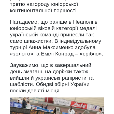
третю нагороду юніорської
континентальної першості.
Нагадаємо, що раніше в Неаполі в
юніорській віковій категорії медалі
українській команді принесли так
само шпажистки. В індивідуальному
турнірі Анна Максименко здобула
«золото», а Емілі Конрад – «срібло».
Зауважимо, що в завершальний
день змагань на доріжки також
вийшли й українські рапіристи та
шаблісти. Обидві збірні України
посіли дев’яті місця.