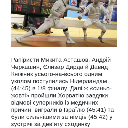
Рапіристи Микита Асташов, Андрій
Черкашин, Єлизар Дирда й Давид
Кніжник усього-на-всього одним
уколом поступились Нідерландам
(44:45) в 1/8 фіналу. Далі ж «синьо-
жовті» пройшли Хорватію завдяки
відмові суперників із медичних
причин, виграли в Ізраїлю (45:41) та
були сильнішими за німців (45:42) у
зустрічі за дев’яту сходинку