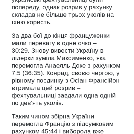
попереду, однак розрив у рахунку
складав не більше трьох уколів на
їхню користь.
За два бої до кінця француженки
мали перевагу в одне очко –
30:29. Знову вивести Україну в
лідерки зуміла Максименко, яка
перемогла Анаелль Доке з рахунком
7:5 (36:35). Конрад, своєю чергою, у
рівному поєдинку з Осіан Франсійон
втримала цей розрив –
фехтувальниці завдали одна одній
по дев’ять уколів.
Таким чином збірна України
перемогла Францію з підсумковим
рахунком 45:44 і виборола вже