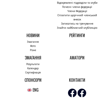
Відокремлені підрозділи та клуби
Почесні члени федерації
Члени Федерації
Оплатити щорічний членський
внесок
Записатись на тренування
Знайти найближчий клуб/секцію
НОВИНИ
РЕЙТИНГИ
Змагання
Фото
Різне
ЗМАГАННЯ
АМАТОРИ
Результати
Календар
Сертифікація
СПОНСОРИ
КОНТАКТИ
ENG