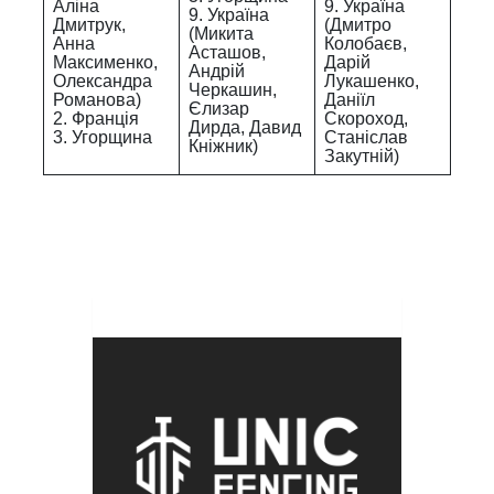
Аліна
9. Україна
9. Україна
Дмитрук,
(Дмитро
(Микита
Анна
Колобаєв,
Асташов,
Максименко,
Дарій
Андрій
Олександра
Лукашенко,
Черкашин,
Романова)
Даніїл
Єлизар
2. Франція
Скороход,
Дирда, Давид
3. Угорщина
Станіслав
Кніжник)
Закутній)