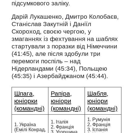
підсумкового заліку.
Дарій Лукашенко, Дмитро Колобаєв,
Станіслав Закутній і Даніїл
Скороход, своєю чергою, у
змаганнях із фехтування на шаблях
стартували з поразки від Німеччини
(41:45), але після здобули три
перемоги поспіль – над
Нідерландами (45:34), Польщею
(45:35) і Азербайджаном (45:44).
Шпага,
Рапіра,
Шабля,
юніорки
юніори
юніори
(командні)
(командні)
(командні)
1. Румунія
1. Італія
1. Україна
2. Франція
2. Франція
(Емілі Конрад,
3. Іспанія
3. Угорщина