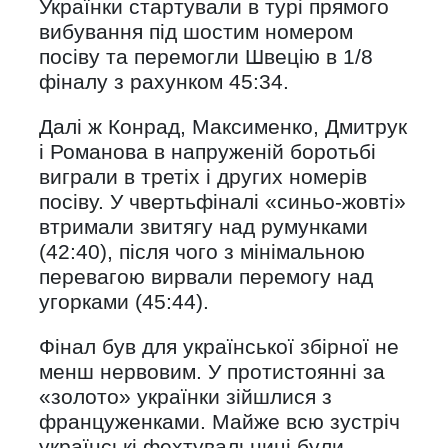
Українки стартували в турі прямого
вибування під шостим номером
посіву та перемогли Швецію в 1/8
фіналу з рахунком 45:34.
Далі ж Конрад, Максименко, Дмитрук
і Романова в напруженій боротьбі
виграли в третіх і других номерів
посіву. У чвертьфіналі «синьо-жовті»
втримали звитягу над румунками
(42:40), після чого з мінімальною
перевагою вирвали перемогу над
угорками (45:44).
Фінал був для української збірної не
менш нервовим. У протистоянні за
«золото» українки зійшлися з
француженками. Майже всю зустріч
українські фехтувальниці були