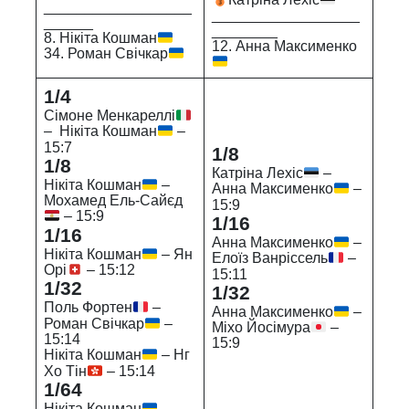
__________________
__________________
______
________
8. Нікіта Кошман
12. Анна Максименко
34. Роман Свічкар
1/4
Сімоне Менкареллі
– Нікіта Кошман
–
15:7
1/8
1/8
Катріна Лехіс
–
Нікіта Кошман
–
Анна Максименко
–
Мохамед Ель-Сайєд
15:9
– 15:9
1/16
1/16
Анна Максименко
–
Нікіта Кошман
– Ян
Елоїз Ванріссель
–
Орі
– 15:12
15:11
1/32
1/32
Поль Фортен
–
Анна Максименко
–
Роман Свічкар
–
Міхо Йосімура
–
15:14
15:9
Нікіта Кошман
– Нг
Хо Тін
– 15:14
1/64
Нікіта Кошман
–