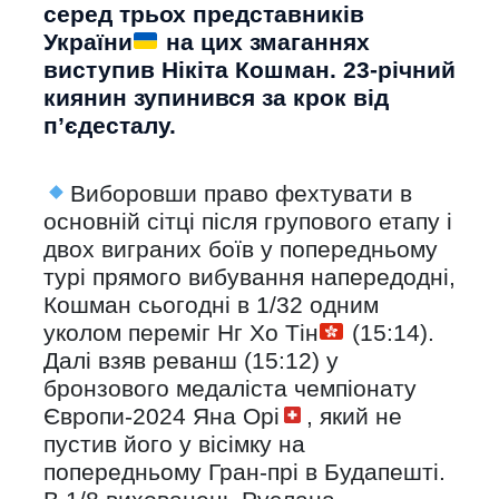
серед трьох представників
України
на цих змаганнях
виступив Нікіта Кошман. 23-річний
киянин зупинився за крок від
п’єдесталу.
Виборовши право фехтувати в
основній сітці після групового етапу і
двох виграних боїв у попередньому
турі прямого вибування напередодні,
Кошман сьогодні в 1/32 одним
уколом переміг Нг Хо Тін
(15:14).
Далі взяв реванш (15:12) у
бронзового медаліста чемпіонату
Європи-2024 Яна Орі
, який не
пустив його у вісімку на
попередньому Гран-прі в Будапешті.