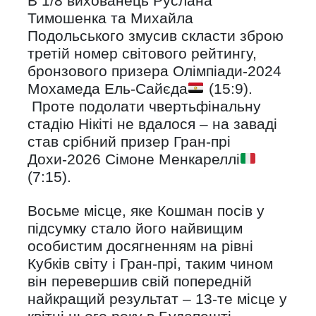
В 1/8 вихованець Руслана
Тимошенка та Михайла
Подольського змусив скласти зброю
третій номер світового рейтингу,
бронзового призера Олімпіади-2024
Мохамеда Ель-Сайєда
(15:9).
Проте подолати чвертьфінальну
стадію Нікіті не вдалося – на заваді
став срібний призер Гран-прі
Дохи-2026 Сімоне Менкареллі
(7:15).
Восьме місце, яке Кошман посів у
підсумку стало його найвищим
особистим досягненням на рівні
Кубків світу і Гран-прі, таким чином
він перевершив свій попередній
найкращий результат – 13-те місце у