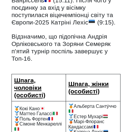
Ванріссель
(15:11). Після чого у
поєдинку за вхід у вісімку
поступилася віцечемпіонці світу та
Європи-2025 Катріні Лехіс
(9:15).
Відзначимо, що підопічна Андрія
Орліковського та Зоряни Семеряк
п’ятий турнір поспіль завершує у
Топ-16.
Шпага,
Шпага, жінки
чоловіки
(особисті)
(особисті)
Альберта Санту́ччо
Кокі Кано
Маттео Галассі
Естер Мухарі
Поль Фортен
Марі‑Флоранс
Сімоне Менкареллі
Кандассамі
Катріна Лехіс