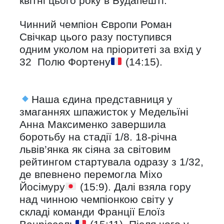
квітні цього року в Будапешті.
Чинний чемпіон Європи Роман
Свічкар цього разу поступився
одним уколом на пріоритеті за вхід у
32 Полю Фортену
(14:15).
Наша єдина представниця у
змаганнях шпажисток у Медельїні
Анна Максименко завершила
боротьбу на стадії 1/8. 18-річна
львів’янка як сіяна за світовим
рейтингом стартувала одразу з 1/32,
де впевнено перемогла Міхо
Йосімуру
(15:9). Далі взяла гору
над чинною чемпіонкою світу у
складі команди Франції Елоїз