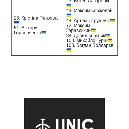
23. Євген Лазаренко
44. Максим Коржовой
13. Крістіна Петрова
44. Артем Струшляк
72. Максим
61. Вікторія
Гаравський
Горпенченко
84. Давид Кніжник
103. Михайло Гурін
108. Богдан Болдарєв