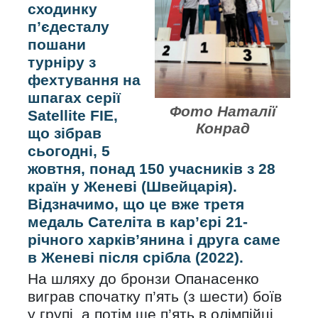
сходинку
п’єдесталу
пошани
турніру з
фехтування на
шпагах серії
Фото Наталії
Satellite FIE,
Конрад
що зібрав
сьогодні, 5
жовтня, понад 150 учасників з 28
країн у Женеві (Швейцарія).
Відзначимо, що це вже третя
медаль Сателіта в кар’єрі 21-
річного харків’янина і друга саме
в Женеві після срібла (2022).
На шляху до бронзи Опанасенко
виграв спочатку п’ять (з шести) боїв
у групі, а потім ще п’ять в олімпійці,