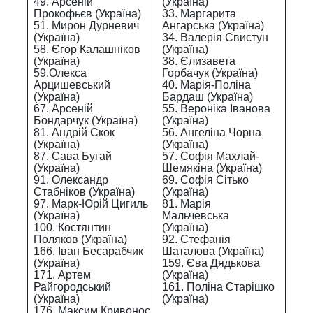
49. Арсеній
(Україна)
Прокофьєв (Україна)
33. Маргарита
51. Мирон Дурневич
Ангарська (Україна)
(Україна)
34. Валерія Свистун
58. Єгор Калашніков
(Україна)
(Україна)
38. Єлизавета
59.Олекса
Горбачук (Україна)
Арцишевський
40. Марія-Поліна
(Україна)
Бардаш (Україна)
67. Арсеній
55. Вероніка Іванова
Бондарчук (Україна)
(Україна)
81. Андрій Скок
56. Ангеліна Чорна
(Україна)
(Україна)
87. Сава Бугай
57. Софія Махлай-
(Україна)
Шемякіна (Україна)
91. Олександр
69. Софія Сітько
Стабніков (Україна)
(Україна)
97. Марк-Юрій Цигиль
81. Марія
(Україна)
Мальчевська
100. Костянтин
(Україна)
Поляков (Україна)
92. Стефанія
166. Іван Бесарабчик
Шаталова (Україна)
(Україна)
159. Єва Дядькова
171. Артем
(Україна)
Райгородський
161. Поліна Старішко
(Україна)
(Україна)
176. Максим Кривонос