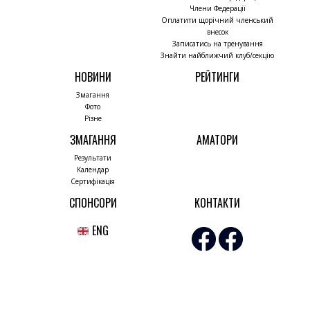
Члени Федерації
Оплатити щорічний членський
внесок
Записатись на тренування
Знайти найближчий клуб/секцію
НОВИНИ
РЕЙТИНГИ
Змагання
Фото
Різне
ЗМАГАННЯ
АМАТОРИ
Результати
Календар
Сертифікація
СПОНСОРИ
КОНТАКТИ
ENG