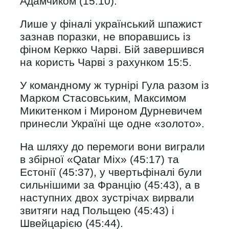
Адамчиком (15:10).
Лише у фіналі український шпажист
зазнав поразки, не впоравшись із
фіном Керкко Чарві. Бій завершився
на користь Чарві з рахунком 15:5.
У командному ж турнірі Гула разом із
Марком Стасовським, Максимом
Микитенком і Мироном Дурневичем
принесли Україні ще одне «золото».
На шляху до перемоги вони виграли
в збірної «Qatar Mix» (45:17) та
Естонії (45:37), у чвертьфіналі були
сильнішими за Францію (45:43), а в
наступних двох зустрічах вирвали
звитяги над Польщею (45:43) і
Швейцарією (45:44).