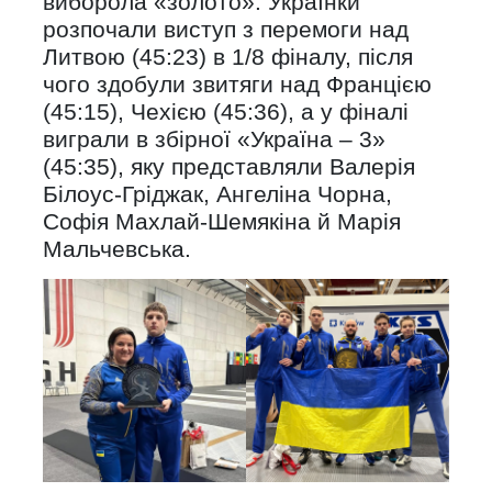
виборола «золото». Українки
розпочали виступ з перемоги над
Литвою (45:23) в 1/8 фіналу, після
чого здобули звитяги над Францією
(45:15), Чехією (45:36), а у фіналі
виграли в збірної «Україна – 3»
(45:35), яку представляли Валерія
Білоус-Гріджак, Ангеліна Чорна,
Софія Махлай-Шемякіна й Марія
Мальчевська.