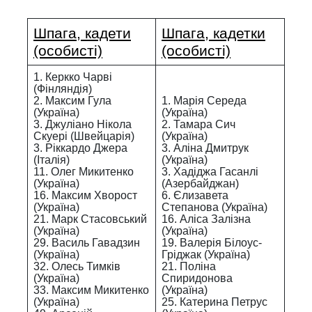
Шпага, кадети
Шпага, кадетки
(особисті)
(особисті)
1. Керкко Чарві
(Фінляндія)
2. Максим Гула
1. Марія Середа
(Україна)
(Україна)
3. Джуліано Нікола
2. Тамара Сич
Скуері (Швейцарія)
(Україна)
3. Ріккардо Джера
3. Аліна Дмитрук
(Італія)
(Україна)
11. Олег Микитенко
3. Хадіджа Гасанлі
(Україна)
(Азербайджан)
16. Максим Хворост
6. Єлизавета
(Україна)
Степанова (Україна)
21. Марк Стасовський
16. Аліса Залізна
(Україна)
(Україна)
29. Василь Гавадзин
19. Валерія Білоус-
(Україна)
Гріджак (Україна)
32. Олесь Тимків
21. Поліна
(Україна)
Спиридонова
33. Максим Микитенко
(Україна)
(Україна)
25. Катерина Петрус