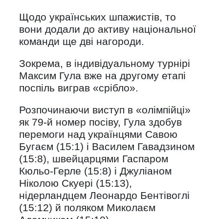
Щодо українських шпажистів, то
вони додали до активу національної
команди ще дві нагороди.
Зокрема, в індивідуальному турнірі
Максим Гула вже на другому етапі
поспіль виграв «срібло».
Розпочинаючи виступ в «олімпійці»
як 79-й номер посіву, Гула здобув
перемоги над українцями Савою
Бугаєм (15:1) і Василем Гавадзином
(15:8), швейцарцями Гаспаром
Кюльо-Герле (15:8) і Джуліаном
Ніколою Скуері (15:13),
нідерландцем Леонардо Бентівоглі
(15:12) й поляком Миколаєм