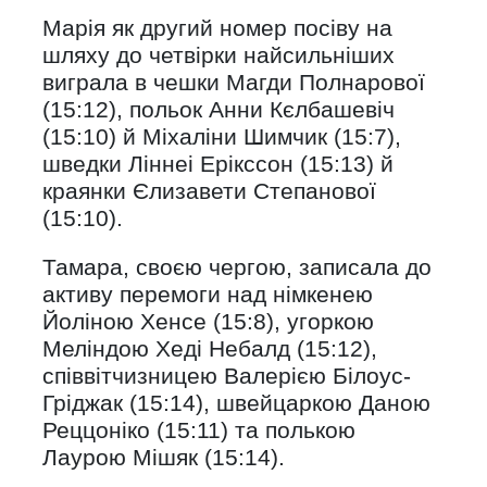
Марія як другий номер посіву на
шляху до четвірки найсильніших
виграла в чешки Магди Полнарової
(15:12), польок Анни Кєлбашевіч
(15:10) й Міхаліни Шимчик (15:7),
шведки Ліннеі Ерікссон (15:13) й
краянки Єлизавети Степанової
(15:10).
Тамара, своєю чергою, записала до
активу перемоги над німкенею
Йоліною Хенсе (15:8), угоркою
Меліндою Хеді Небалд (15:12),
співвітчизницею Валерією Білоус-
Гріджак (15:14), швейцаркою Даною
Реццоніко (15:11) та полькою
Лаурою Мішяк (15:14).