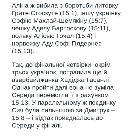
Аліна ж вибила з боротьби литовку
Грите Стоскуте (15:1), іншу українку
Софію Махлай-Шемякіну (15:7),
чешку Аделу Бартоскову (15:11),
польку Алісью Гочал (15:4) і
норвежку Аду Софі Гілдернес
(15:13).
Так, до фінальної четвірки, окрім
трьох українок, потрапила ще й
азербайджанка Хадіджа Гасанлі.
Однак пройти далі вона не зуміла –
Середа перемогла її з рахунком
15:13. У паралельному ж поєдинку
Сич була сильнішою за Дмитрук –
15:8 – і відтак приєдналась до
Середи у фіналі.