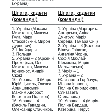
(Україна)
Шпага, кадети
Шпага, кадетки
(командні)
(командні)
1. Україна (Максим
1. Україна (Маргарита
Микитенко, Максим
Ангарська, Аліна
Гула, Марк
Дмитрук, Марія
Стасовський, Мирон
Середа, Тамара Сич)
Дурневич)
2. Україна – 3 (Валерія
2. Швейцарія
Білоус-Гріджак,
3. Польща
Ангеліна Чорна,
5. Україна – 2 (Арсеній
Софія Махлай-
Прокофьєв, Олег
Шемякіна, Марія
Микитенко, Максим
Мальчевська)
Кривонос, Андрій
3. Чехія – 1
Скок)
7. Україна – 2
10. Україна – 3 (Марк-
(Єлизавета Горбачук,
Юрій Цигиль, Олекса
Мілана Іванова,
Арцишевський,
Поліна Спиридонова,
Максим Хворост,
Єлизавета
Костянтин Поляков)
Степанова)
16. Україна – 4
10. Україна – 4 (Марія-
(Василь Гавадзин,
Поліна Бардаш,
Олександр Стабніков,
Катерина Петрус,