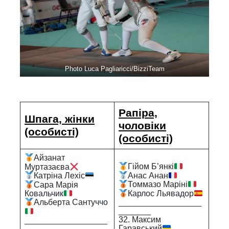
Photo Luca Pagliaricci/BizziTeam
Рапіра,
Шпага, жінки
чоловіки
(особисті)
(особисті)
Айзанат
Гійом Б’янкі
Муртазаєва
Анас Анан
Катріна Лехіс
Томмазо Маріні
Сара Марія
Карлос Льявадор
Ковальчик
__________________
Альберта Сантуччо
_______
32. Максим
__________________
Гаравський
__