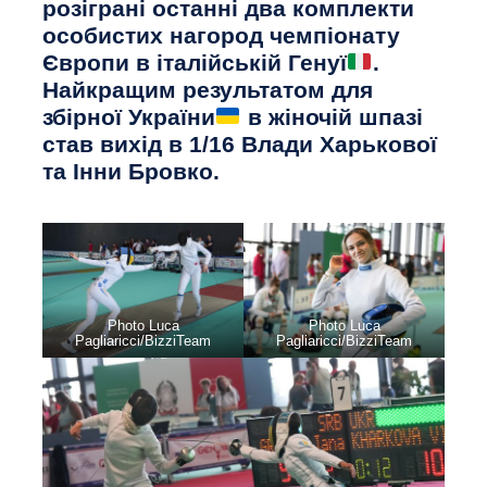
розіграні останні два комплекти
особистих нагород чемпіонату
Європи в італійській Генуї
.
Найкращим результатом для
збірної України
в жіночій шпазі
став вихід в 1/16 Влади Харькової
та Інни Бровко.
Photo Luca
Photo Luca
Pagliaricci/BizziTeam
Pagliaricci/BizziTeam