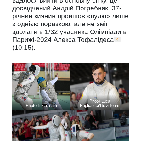
вдалося вийти в основну сітку, це
досвідчений Андрій Погребняк. 37-
річний киянин пройшов «пулю» лише
з однією поразкою, але не зміг
здолати в 1/32 учасника Олімпіади в
Парижі-2024 Алекса Тофалідеса
(10:15).
Photo Luca
Photo BizziTeam
Pagliaricci/BizziTeam