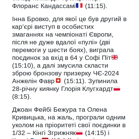
Флоранс Кандассамі
(11:15).
Інна Бровко, для якої це був другий в
кар’єрі виступ в особистих
змаганнях на чемпіонаті Європи,
після не дуже вдалої «пулі» (дві
перемоги у шести боях), виграла
поєдинок за вхід в 64 у Софі Піт
(15:10), а далі змусила скласти
зброю бронзову призерку ЧЄ-2024
Анжелін Фавр
(15:11). Зупинила
28-річну киянку Глорія Клугхардт
(8:15).
Джоан Фейбі Бежура та Олена
Кривицька, на жаль, програли одним
уколом на пріоритеті свої поєдинки в
1/32 – Кінгі Згрижняк
(14:15) і