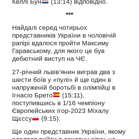
Келлі Бун
(13:14) відповідно.
***
Найдалі серед чотирьох
представників України в чоловічій
рапірі вдалося пройти Максиму
Гаравському, для якого це був
дебютний виступ на ЧЄ.
27-річний львів’янин виграв два з
шести боїв у «пулі» й ще один в
напруженій боротьбі в олімпійці в
Ігнасіо Брето
(15:11),
поступившись в 1/16 чемпіону
Європейських ігор-2023 Міхалу
Щєссу
(9:15).
Ще один представник України, якому