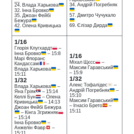
34. Андрій Погребняк
24. Влада Харькова
32. Інна Бровко
57. Дмитро Чучукало
35. Джоан Фейбі
Бежура
69. Єлізар Дирда
42. Олена Кривицька
1/16
Глорія Клугхардт
–
Інна Бровко
– 15:8
1/16
Марі Флоранс
Міхал Щєсс
–
Кандассамі
–
Максим Гаравський
Влада Харькова
–
– 15:9
15:11
1/32
1/32
Алекс Тофалідес
–
Влада Харькова
–
Андрій Погребняк
–
Яна Гріяк
– 15:14
15:10
Келлі Бун
– Олена
Максим Гаравський
Кривицька
– 14:13
– Ігнасіо Брето
–
Джоан Фейбі Бежура
15:11
– Кінга Згрижняк
– 15:14
Інна Бровко
–
Анжелін Фавр
–
15:11