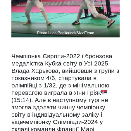
Photo Luca Pagliaricci/BizziTeam
Чемпіонка Європи-2022 і бронзова
медалістка Кубка світу в Усі-2025
Влада Харькова, вийшовши з групи з
показником 4/6, стартувала в
олімпійці з 1/32, де з мінімальною
перевагою виграла в Яни Гріяк
(15:14). Але в наступному турі не
змогла здолати чинну чемпіонку
світу в індивідуальному заліку і
віцечемпіонку Олімпіади-2024 у
складі команди Франції Марі