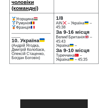
чоловіки
(командні)
1/8
Угорщина
AIN
– Україна
–
Румунія
45:38
Франція
За 9-16 місця
__________________
____
Великf Британія
–
10. Україна
45:43
(Андрій Ягодка,
Україна
–
Дмитрій Колобаєв,
За 9-10 місця
Олексій Стаценко,
Туреччина
–
Богдан Боговін)
Україна
– 45:35