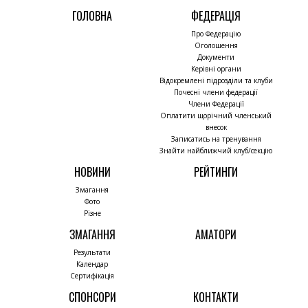
ГОЛОВНА
ФЕДЕРАЦІЯ
Про Федерацію
Оголошення
Документи
Керівні органи
Відокремлені підрозділи та клуби
Почесні члени федерації
Члени Федерації
Оплатити щорічний членський
внесок
Записатись на тренування
Знайти найближчий клуб/секцію
НОВИНИ
РЕЙТИНГИ
Змагання
Фото
Різне
ЗМАГАННЯ
АМАТОРИ
Результати
Календар
Сертифікація
СПОНСОРИ
КОНТАКТИ