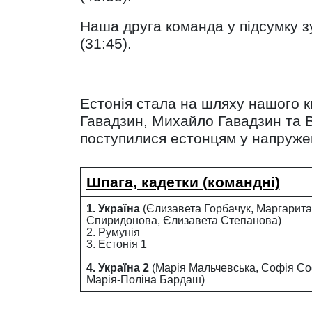
Наша друга команда у підсумку зу
(31:45).
Естонія стала на шляху нашого к
Гавадзин, Михайло Гавадзин та Віт
поступилися естонцям у напружено
Шпага, кадетки (командні)
1. Україна
(Єлизавета Горбачук, Маргарита
Спиридонова, Єлизавета Степанова)
2. Румунія
3. Естонія 1
4. Україна 2
(Марія Мальчевська, Софія Сос
Марія-Поліна Бардаш)