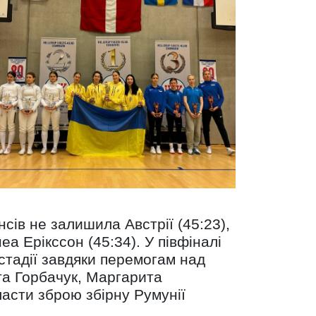
сів не залишила Австрії (45:23),
а Ерікссон (45:34). У півфіналі
 стадії завдяки перемогам над
ета Горбачук, Маргарита
асти зброю збірну Румунії