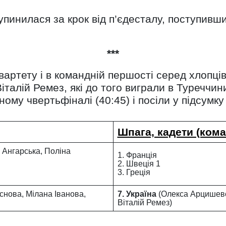
пинилася за крок від п’єдесталу, поступивши
***
вартету і в командній першості серед хлопц
алій Ремез, які до того виграли в Туреччини 3
му чвертьфіналі (40:45) і посіли у підсумку 
Шпага, кадети (кома
 Ангарська, Поліна
1. Франція
2. Швеція 1
3. Греція
нова, Мілана Іванова,
7. Україна
(Олекса Арцишевс
Віталій Ремез)