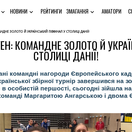
РЕЙТИНГИ
АМАТОРИ
С
Я
НОВИНИ
ЗМАГАННЯ
НДНЕ ЗОЛОТО Й УКРАЇНСЬКИЙ ПІВФІНАЛ У СТОЛИЦІ ДАНІЇ!
ГЕН: КОМАНДНЕ ЗОЛОТО Й УКРАЇ
СТОЛИЦІ ДАНІЇ!
грані командні нагороди Європейського ка
країнської збірної турнір завершився на з
 в особистій першості, сьогодні зійшла н
команді Маргаритою Ангарською і двома Є