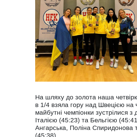
На шляху до золота наша четвірк
в 1/4 взяла гору над Швецією на 
майбутні чемпіонки зустрілися з 
Італією (45:23) та Бельгією (45:
Ангарська, Поліна Спиридонова т
(45:38).