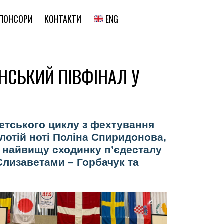
ENG
ПОНСОРИ
КОНТАКТИ
НСЬКИЙ ПІВФІНАЛ У
детського циклу з фехтування
олотій ноті Поліна Спиридонова,
а найвищу сходинку п’єдесталу
лизаветами – Горбачук та