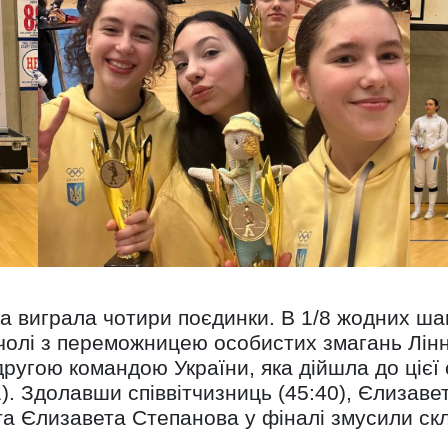
а виграла чотири поєдинки. В 1/8 жодних шан
чолі з переможницею особистих змагань Лінне
другою командою України, яка дійшла до цієї
41). Здолавши співвітчизниць (45:40), Єлизав
а Єлизавета Степанова у фіналі змусили скл