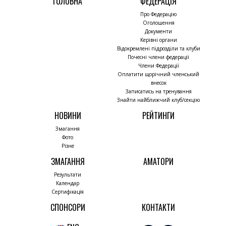
ГОЛОВНА
ФЕДЕРАЦІЯ
Про Федерацію
Оголошення
Документи
Керівні органи
Відокремлені підрозділи та клуби
Почесні члени федерації
Члени Федерації
Оплатити щорічний членський
внесок
Записатись на тренування
Знайти найближчий клуб/секцію
НОВИНИ
РЕЙТИНГИ
Змагання
Фото
Різне
ЗМАГАННЯ
АМАТОРИ
Результати
Календар
Сертифікація
СПОНСОРИ
КОНТАКТИ