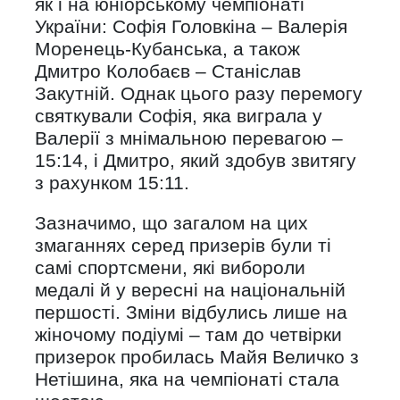
як і на юніорському чемпіонаті
України: Софія Головкіна – Валерія
Моренець-Кубанська, а також
Дмитро Колобаєв – Станіслав
Закутній. Однак цього разу перемогу
святкували Софія, яка виграла у
Валерії з мнімальною перевагою –
15:14, і Дмитро, який здобув звитягу
з рахунком 15:11.
Зазначимо, що загалом на цих
змаганнях серед призерів були ті
самі спортсмени, які вибороли
медалі й у вересні на національній
першості. Зміни відбулись лише на
жіночому подіумі – там до четвірки
призерок пробилась Майя Величко з
Нетішина, яка на чемпіонаті стала