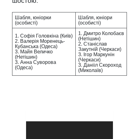
шостою.
Шабля, юніорки
Шабля, юніори
(особисті)
(особисті)
1. Дмитро Колобаєв
1. Софія Головкіна (Київ)
(Нетішин)
2. Валерія Моренець-
2. Станіслав
Кубанська (Одеса)
Закутній (Черкаси)
3. Майя Величко
3. Ігор Маркунін
(Нетішин)
(Черкаси)
3. Анна Суворова
3. Данііл Скороход
(Одеса)
(Миколаїв)