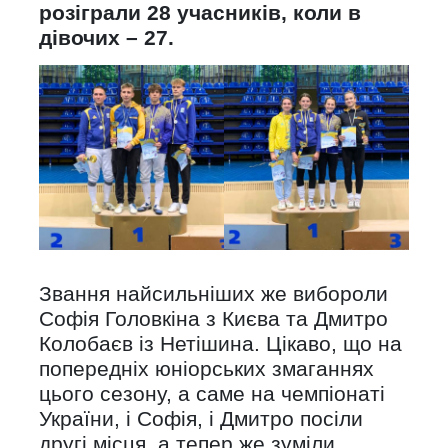
розіграли 28 учасників, коли в
дівочих – 27.
Звання найсильніших же вибороли
Софія Головкіна з Києва та Дмитро
Колобаєв із Нетішина. Цікаво, що на
попередніх юніорських змаганнях
цього сезону, а саме на чемпіонаті
України, і Софія, і Дмитро посіли
другі місця, а тепер же зуміли