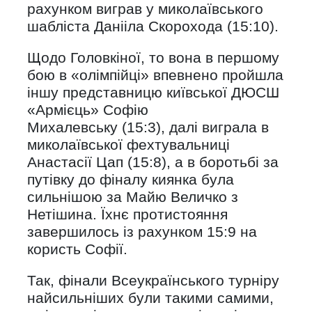
рахунком виграв у миколаївського
шабліста Данііла Скорохода (15:10).
Щодо Головкіної, то вона в першому
бою в «олімпійці» впевнено пройшла
іншу представницю київської ДЮСШ
«Армієць» Софію
Михалевську (15:3), далі виграла в
миколаївської фехтувальниці
Анастасії Цап (15:8), а в боротьбі за
путівку до фіналу киянка була
сильнішою за Майю Величко з
Нетішина. Їхнє протистояння
завершилось із рахунком 15:9 на
користь Софії.
Так, фінали Всеукраїнського турніру
найсильніших були такими самими,