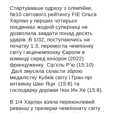
Стартувавши одразу з олімпійки,
№10 світового рейтингу FIE Ольга
Харлан у перших чотирьох
поєдинках жодній суперниці не
дозволила завдати понад десять
ударів. В 1/32, поступаючись на
початку 1:3, перемогла чемпіонку
світу і віцечемпіонку Європи в
команді серед юніорок (2022)
француженку Сір’єль Р’ю (15:10).
Далі змусила скласти зброю
медалістку Кубків світу і Гран-прі
китаянку Шао Яци (15:6) та
господарку доріжки Чон Ин Хе (15:8).
В 1/4 Харлан взяла переконливий
реванш у призерки чемпіонату світу