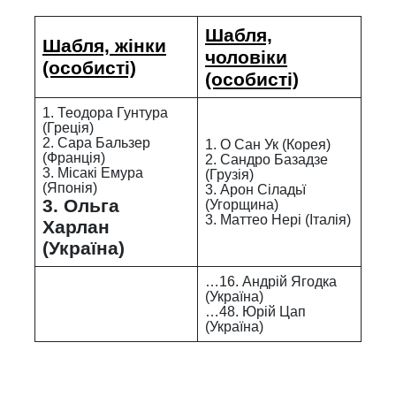
Шабля,
Шабля, жінки
чоловіки
(особисті)
(особисті)
1. Теодора Гунтура
(Греція)
2. Сара Бальзер
1. О Сан Ук (Корея)
(Франція)
2. Сандро Базадзе
3. Місакі Емура
(Грузія)
(Японія)
3. Арон Сіладьї
3. Ольга
(Угорщина)
3. Маттео Нері (Італія)
Харлан
(Україна)
…16. Андрій Ягодка
(Україна)
…48. Юрій Цап
(Україна)