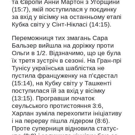
та Європи Анни Мартон з Угорщини
(15:7), якій поступилася у поєдинку
за вхід у вісімку на останньому етапі
Кубка світу у Сінт-Нікласі (14:15).
Переможниця тих змагань Сара
Бальзер вийшла на доріжку проти
Ольги в 1/2. Відзначимо, що це була
їх третя зустріч в сезоні. На Гран-прі
Тунісу українська шаблістка не
пустила француженку на п’єдестал
(15:14), на Кубку світу у Ташкенті
поступилася їй за вхід у вісімку
(13:15). Програвши початок
сеульського протистояння 3:6,
Харлан зуміла перехопити ініціативу
і на перерву пішла лідером (8:6).
Проте суперниця відновила статус-