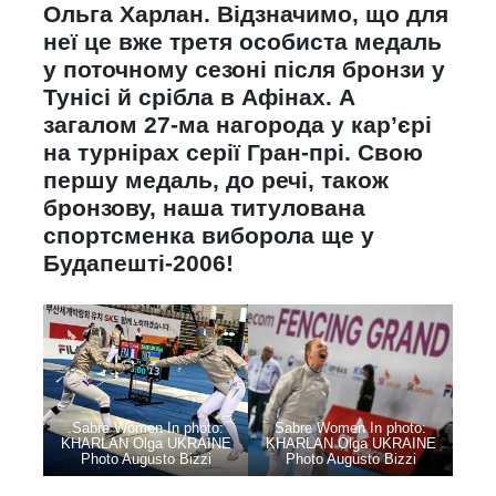
Ольга Харлан. Відзначимо, що для
неї це вже третя особиста медаль
у поточному сезоні після бронзи у
Тунісі й срібла в Афінах. А
загалом 27-ма нагорода у кар’єрі
на турнірах серії Гран-прі. Свою
першу медаль, до речі, також
бронзову, наша титулована
спортсменка виборола ще у
Будапешті-2006!
.Sabre Women In photo:
Sabre Women In photo:
KHARLAN Olga UKRAINE
KHARLAN Olga UKRAINE
Photo Augusto Bizzi
Photo Augusto Bizzi