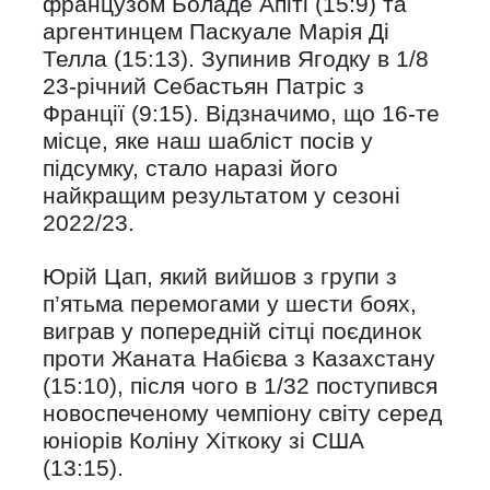
французом Боладе Апіті (15:9) та
аргентинцем Паскуале Марія Ді
Телла (15:13). Зупинив Ягодку в 1/8
23-річний Себастьян Патріс з
Франції (9:15). Відзначимо, що 16-те
місце, яке наш шабліст посів у
підсумку, стало наразі його
найкращим результатом у сезоні
2022/23.
Юрій Цап, який вийшов з групи з
п’ятьма перемогами у шести боях,
виграв у попередній сітці поєдинок
проти Жаната Набієва з Казахстану
(15:10), після чого в 1/32 поступився
новоспеченому чемпіону світу серед
юніорів Коліну Хіткоку зі США
(13:15).