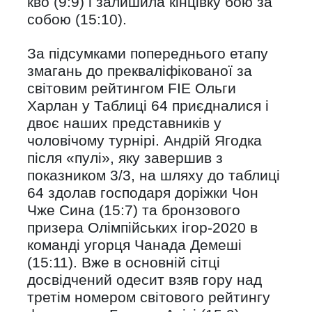
кво (9:9) і залишила кінцівку бою за
собою (15:10).
За підсумками попереднього етапу
змагань до прекваліфікованої за
світовим рейтингом FIE Ольги
Харлан у Таблиці 64 приєдналися і
двоє наших представників у
чоловічому турнірі. Андрій Ягодка
після «пулі», яку завершив з
показником 3/3, на шляху до таблиці
64 здолав господаря доріжки Чон
Чже Сина (15:7) та бронзового
призера Олімпійських ігор-2020 в
команді угорця Чанада Демеші
(15:11). Вже в основній сітці
досвідчений одесит взяв гору над
третім номером світового рейтингу