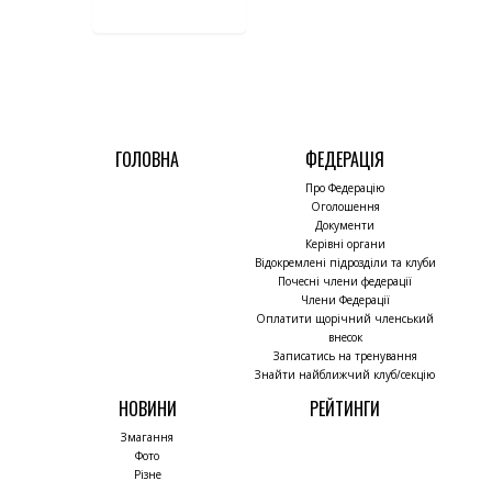
ГОЛОВНА
ФЕДЕРАЦІЯ
Про Федерацію
Оголошення
Документи
Керівні органи
Відокремлені підрозділи та клуби
Почесні члени федерації
Члени Федерації
Оплатити щорічний членський
внесок
Записатись на тренування
Знайти найближчий клуб/секцію
НОВИНИ
РЕЙТИНГИ
Змагання
Фото
Різне