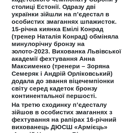
столиці Естонії. Одразу дві
українки зійшли на п’єдестал в
особистих змаганнях шпажисток.
15-річна киянка Емілі Конрад
(тренер Наталія Конрад) обміняла
минулорічну бронзу на
золото-2023. Вихованка Львівської
академії фехтування Анна
Максименко (тренери – Зоряна
Семеряк і Андрій Орліковський)
додала до звання віцечемпіонки
світу серед кадеток бронзу
континентальної першості.
На третю сходинку п’єдесталу
зійшов в особистих змаганнях з
фехтування на рапірах 16-річний
вихованець ДЮСШ «Армієць»