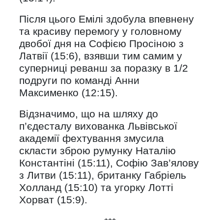
Після цього Емілі здобула впевнену
та красиву перемогу у головному
двобої дня на Софією Просіною з
Латвії (15:6), взявши тим самим у
суперниці реванш за поразку в 1/2
подруги по команді Анни
Максименко (12:15).
Відзначимо, що на шляху до
п’єдесталу вихованка Львівської
академії фехтування змусила
скласти зброю румунку Наталію
Константіні (15:11), Софію Зав’ялову
з Литви (15:11), британку Габріель
Холланд (15:10) та угорку Лотті
Хорват (15:9).