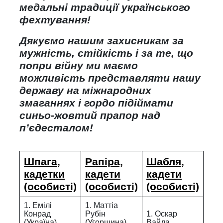
медальні традиції українського
фехтування!
Дякуємо нашим захисникам за
мужність, стійкість і за те, що
попри війну ми маємо
можливість представляти нашу
державу на міжнародних
змаганнях і гордо підіймати
синьо-жовтий прапор над
п’єдесталом!
Шпага,
Рапіра,
Шабля,
кадетки
кадети
кадети
(особисті)
(особисті)
(особисті)
1. Емілі
1. Маттіа
Конрад
Рубін
1. Оскар
(Україна)
(Угорщина)
Вайда