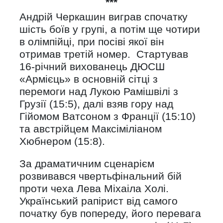
***
Андрій Черкашин виграв спочатку
шість боїв у групі, а потім ще чотири
в олімпійці, при посіві якої він
отримав третій номер. Стартував
16-річний вихованець ДЮСШ
«Армієць» в основній сітці з
перемоги над Лукою Рамішвілі з
Грузії (15:5), далі взяв гору над
Гійомом Ватсоном з Франції (15:10)
та австрійцем Максіміліаном
Хюбнером (15:8).
За драматичним сценарієм
розвивався чвертьфінальний бій
проти чеха Лева Міхаіла Холі.
Український рапірист від самого
початку був попереду, його перевага