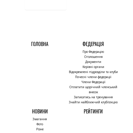
ГОЛОВНА
ФЕДЕРАЦІЯ
Про Федерацію
Оголошення
Документи
Керівні органи
Відокремлені підрозділи та клуби
Почесні члени федерації
Члени Федерації
Оплатити щорічний членський
внесок
Записатись на тренування
Знайти найближчий клуб/секцію
НОВИНИ
РЕЙТИНГИ
Змагання
Фото
Різне