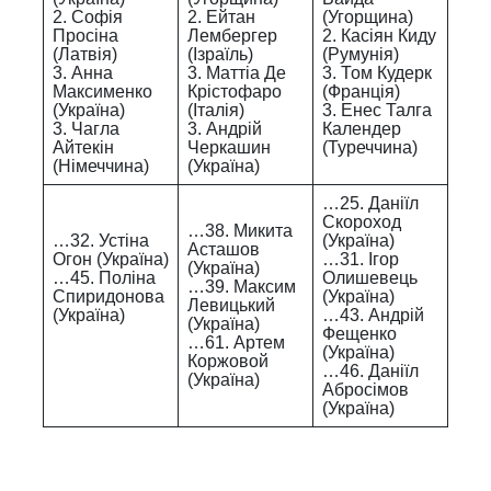
2. Софія
2. Ейтан
(Угорщина)
Просіна
Лембергер
2. Касіян Киду
(Латвія)
(Ізраїль)
(Румунія)
3. Анна
3. Маттіа Де
3. Том Кудерк
Максименко
Крістофаро
(Франція)
(Україна)
(Італія)
3. Енес Талга
3. Чагла
3. Андрій
Календер
Айтекін
Черкашин
(Туреччина)
(Німеччина)
(Україна)
…25. Даніїл
Скороход
…38. Микита
…32. Устіна
(Україна)
Асташов
Огон (Україна)
…31. Ігор
(Україна)
…45. Поліна
Олишевець
…39. Максим
Спиридонова
(Україна)
Левицький
(Україна)
…43. Андрій
(Україна)
Фещенко
…61. Артем
(Україна)
Коржовой
…46. Даніїл
(Україна)
Абросімов
(Україна)