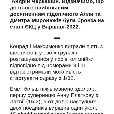
Андрій Черкашин. Відзначимо, що
до цього найбільшим
досягненням підопічного Алли та
Дмитра Миронюків була бронза на
етапі ЄКЦ у Варшаві-2022.
***
Конрад і Максименко виграли п’ять з
шести боїв у своїх групах і
розташувалися у посіві олімпійки
відповідно під номерами 9 і 11,
відтак отримали можливість
стартувати одразу з 1/32.
Емілі більш ніж впевнено здолала
першу суперницю Анну Платкову з
Латвії (15:2), а от долю наступних
двох поєдинків вирішив один укол.