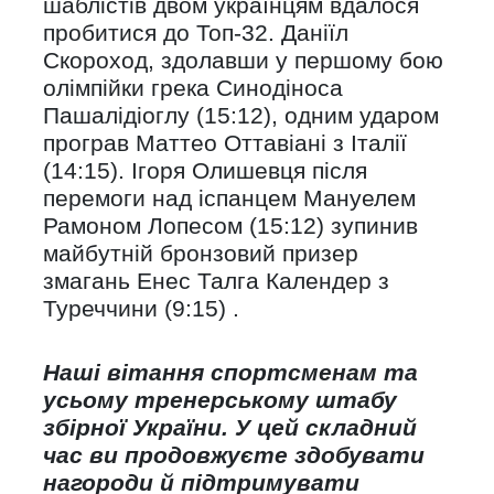
шаблістів двом українцям вдалося
пробитися до Топ-32. Даніїл
Скороход, здолавши у першому бою
олімпійки грека Синодіноса
Пашалідіоглу (15:12), одним ударом
програв Маттео Оттавіані з Італії
(14:15). Ігоря Олишевця після
перемоги над іспанцем Мануелем
Рамоном Лопесом (15:12) зупинив
майбутній бронзовий призер
змагань Енес Талга Календер з
Туреччини (9:15) .
Наші вітання спортсменам та
усьому тренерському штабу
збірної України. У цей складний
час ви продовжуєте здобувати
нагороди й підтримувати