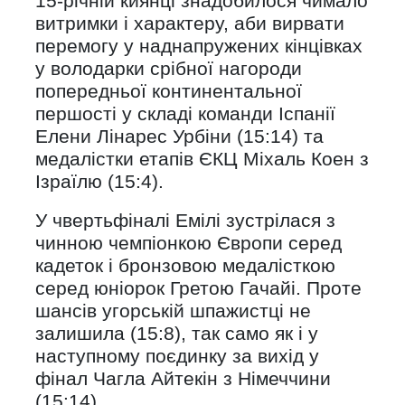
15-річній киянці знадобилося чимало
витримки і характеру, аби вирвати
перемогу у наднапружених кінцівках
у володарки срібної нагороди
попередньої континентальної
першості у складі команди Іспанії
Елени Лінарес Урбіни (15:14) та
медалістки етапів ЄКЦ Міхаль Коен з
Ізраїлю (15:4).
У чвертьфіналі Емілі зустрілася з
чинною чемпіонкою Європи серед
кадеток і бронзовою медалісткою
серед юніорок Гретою Гачайі. Проте
шансів угорській шпажистці не
залишила (15:8), так само як і у
наступному поєдинку за вихід у
фінал Чагла Айтекін з Німеччини
(15:14).