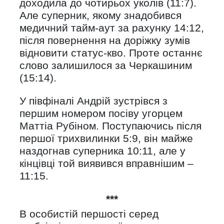
доходила до чотирьох уколів (11:7).
Але суперник, якому знадобився
медичний тайм-аут за рахунку 14:12,
після повернення на доріжку зумів
відновити статус-кво. Проте останнє
слово залишилося за Черкашиним
(15:14).
У півфіналі Андрій зустрівся з
першим номером посіву угорцем
Маттіа Рубіном. Поступаючись після
першої трихвилинки 5:9, він майже
наздогнав суперника 10:11, але у
кінцівці той виявився вправнішим –
11:15.
***
В особистій першості серед