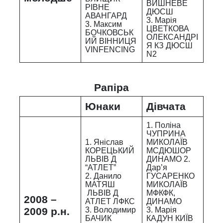
ВИШНЕВЕ
РІВНЕ
ДЮСШ
АВАНГАРД
3. Марія
3. Максим
ЦВЕТКОВА
БОЧКОВСЬК
ОЛЕКСАНДРІ
ИЙ ВІННИЦЯ
Я КЗ ДЮСШ
VINFENCING
N2
Рапіра
Юнаки
Дівчата
1. Поліна
ЧУПРИНА
1. Яніслав
МИКОЛАЇВ
КОРЕЦЬКИЙ
МСДЮШОР
ЛЬВІВ Д
ДИНАМО 2.
“АТЛЕТ”
Дар’я
2. Данило
ГУСАРЕНКО
МАТЯШ
МИКОЛАЇВ
ЛЬВІВ Д
МФКФК,
2008 –
АТЛЕТ ЛФКС
ДИНАМО
2009 р.н.
3. Володимир
3. Марія
БАЧИК
КАДУН КИЇВ