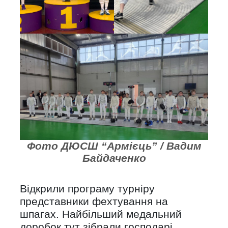
Фото ДЮСШ “Армієць” / Вадим
Байдаченко
Відкрили програму турніру
представники фехтування на
шпагах. Найбільший медальний
доробок тут зібрали господарі