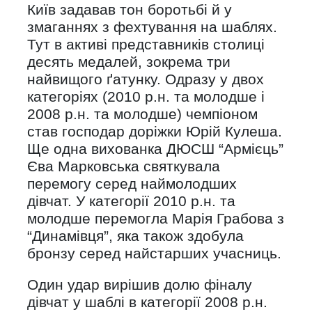
Київ задавав тон боротьбі й у
змаганнях з фехтування на шаблях.
Тут в активі представників столиці
десять медалей, зокрема три
найвищого ґатунку. Одразу у двох
категоріях (2010 р.н. та молодше і
2008 р.н. та молодше) чемпіоном
став господар доріжки Юрій Кулеша.
Ще одна вихованка ДЮСШ “Армієць”
Єва Марковська святкувала
перемогу серед наймолодших
дівчат. У категорії 2010 р.н. та
молодше перемогла Марія Грабова з
“Динамівця”, яка також здобула
бронзу серед найстарших учасниць.
Один удар вирішив долю фіналу
дівчат у шаблі в категорії 2008 р.н.