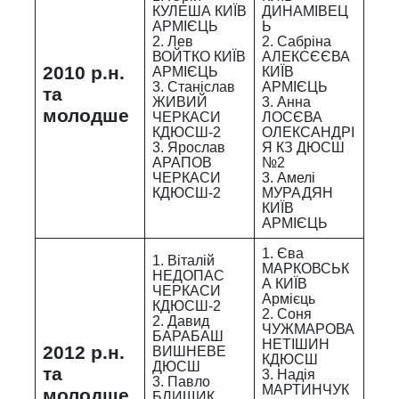
КУЛЕША КИЇВ
ДИНАМІВЕЦ
АРМІЄЦЬ
Ь
2. Лев
2. Сабріна
ВОЙТКО КИЇВ
АЛЕКСЄЄВА
2010 р.н.
АРМІЄЦЬ
КИЇВ
3. Станіслав
АРМІЄЦЬ
та
ЖИВИЙ
3. Анна
молодше
ЧЕРКАСИ
ЛОСЄВА
КДЮСШ-2
ОЛЕКСАНДРІ
3. Ярослав
Я КЗ ДЮСШ
АРАПОВ
№2
ЧЕРКАСИ
3. Амелі
КДЮСШ-2
МУРАДЯН
КИЇВ
АРМІЄЦЬ
1. Єва
1. Віталій
МАРКОВСЬК
НЕДОПАС
А КИЇВ
ЧЕРКАСИ
Армієць
КДЮСШ-2
2. Соня
2. Давид
ЧУЖМАРОВА
БАРАБАШ
НЕТІШИН
2012 р.н.
ВИШНЕВЕ
КДЮСШ
ДЮСШ
та
3. Надія
3. Павло
МАРТИНЧУК
молодше
БЛИЩИК