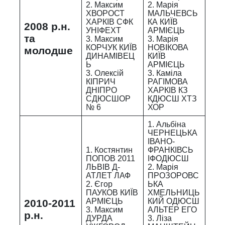
2. Максим
2. Марія
ХВОРОСТ
МАЛЬЧЕВСЬ
ХАРКІВ СФК
КА КИЇВ
2008 р.н.
УНІФЕХТ
АРМІЄЦЬ
та
3. Максим
3. Марія
КОРЧУК КИЇВ
НОВІКОВА
молодше
ДИНАМІВЕЦ
КИЇВ
Ь
АРМІЄЦЬ
3. Олексій
3. Каміла
КІПРИЧ
РАГІМОВА
ДНІПРО
ХАРКІВ КЗ
СДЮСШОР
КДЮСШ ХТЗ
№ 6
ХОР
1. Альбіна
ЧЕРНЕЦЬКА
ІВАНО-
1. Костянтин
ФРАНКІВСЬ
ПОПОВ 2011
ІФОДЮСШ
ЛЬВІВ Д-
2. Марія
АТЛЕТ ЛАФ
ПРОЗОРОВС
2. Єгор
ЬКА
ПАУКОВ КИЇВ
ХМЕЛЬНИЦЬ
АРМІЄЦЬ
КИЙ ОДЮСШ
2010-2011
3. Максим
АЛЬТЕР ЕГО
р.н.
ДУРДА
3. Ліза