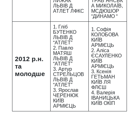
ЛИЖАК
ТРАВ’ЯНСЬК
ЛЬВІВ Д
А МИКОЛАЇВ,
АТЛЕТ ЛФКС
МСДЮШОР
“ДИНАМО “
1. Гліб
1. Софія
БУТЕНКО
КОЛОБОВА
ЛЬВІВ Д
КИЇВ
“АТЛЕТ”
АРМІЄЦЬ
2. Павло
2. Аліса
МАТЯШ
ЄСАУЛЕНКО
2012 р.н.
ЛЬВІВ Д
КИЇВ
“АТЛЕТ”
та
АРМІЄЦЬ
3. Артур
3. Ксенія
молодше
СТРЕЛЬЦОВ
ГЕТЬМАН
ЛЬВІВ Д
КИЇВ ЛЯ
“АТЛЕТ”
ФЛЄШ
3. Ярослав
4. Валерія
ЧЕРЕНЮК
ІВАНИЦЬКА
КИЇВ
КИЇВ ОКІП
АРМІЄЦЬ