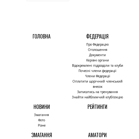
ГОЛОВНА
ФЕДЕРАЦІЯ
Про Федерацію
Оголошення
Документи
Керівні органи
Відокремлені підрозділи та клуби
Почесні члени федерації
Члени Федерації
Оплатити щорічний членський
внесок
Записатись на тренування
Знайти найближчий клуб/секцію
НОВИНИ
РЕЙТИНГИ
Змагання
Фото
Різне
ЗМАГАННЯ
АМАТОРИ