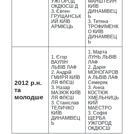
УЖГОРОД
МАНШТЕЙН
ОКДЮСШ Д
КИЇВ
3. Євген
ДИНАМІВЕЦ
ГРУЩАНСЬК
Ь
ИЙ КИЇВ
3. Тетяна
АРМІЄЦЬ
ТРОФИМЕНК
О КИЇВ
ДИНАМІВЕЦ
Ь
1. Марта
1. Єгор
ЛУНЬ ЛЬВІВ
ВАУЛІН
ЛАФ
ЛЬВІВ ЛАФ
2. Дарія
2. Андрій
МОНОГАРОВ
ГМИРЯ КИЇВ
А ЛЬВІВ ЛАФ
2012 р.н.
ЛЯ ФЛЄШ
Семеряк
3. Назар
3. Анна
та
МАЗЮК КИЇВ
КОСТЮК
молодше
ЛЯ ФЛЄШ
ХМЕЛЬНИЦЬ
3. Станіслав
КИЙ
ТЕЛИЧКО
МАЕСТРО
КИЇВ
3. Софія
ДИНАМІВЕЦ
ЩЕРБА
Ь
УЖГОРОД
ОКДЮСШ