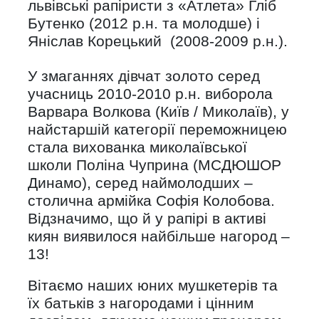
львівські рапіристи з «Атлета» Гліб
Бутенко (2012 р.н. та молодше) і
Яніслав Корецький (2008-2009 р.н.).
У змаганнях дівчат золото серед
учасниць 2010-2010 р.н. виборола
Варвара Волкова (Київ / Миколаїв), у
найстаршій категорії переможницею
стала вихованка миколаївської
школи Поліна Чуприна (МСДЮШОР
Динамо), серед наймолодших –
столична армійка Софія Колобова.
Відзначимо, що й у рапірі в активі
киян виявилося найбільше нагород –
13!
Вітаємо наших юних мушкетерів та
їх батьків з нагородами і цінним