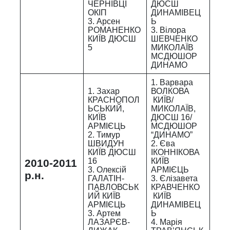
ЧЕРНІВЦІ
ДЮСШ
ОКІП
ДИНАМІВЕЦ
3. Арсен
Ь
РОМАНЕНКО
3. Вілора
КИЇВ ДЮСШ
ШЕВЧЕНКО
5
МИКОЛАЇВ
МСДЮШОР
ДИНАМО
1. Варвара
1. Захар
ВОЛКОВА
КРАСНОПОЛ
КИЇВ/
ЬСЬКИЙ,
МИКОЛАЇВ,
КИЇВ
ДЮСШ 16/
АРМІЄЦЬ
МСДЮШОР
2. Тимур
“ДИНАМО”
ШВИДУН
2. Єва
КИЇВ ДЮСШ
ІКОННІКОВА
16
КИЇВ
2010-2011
3. Олексій
АРМІЄЦЬ
р.н.
ГАЛАТІН-
3. Єлізавета
ПАВЛОВСЬК
КРАВЧЕНКО
ИЙ КИЇВ
КИЇВ
АРМІЄЦЬ
ДИНАМІВЕЦ
3. Артем
Ь
ЛАЗАРЄВ-
4. Марія