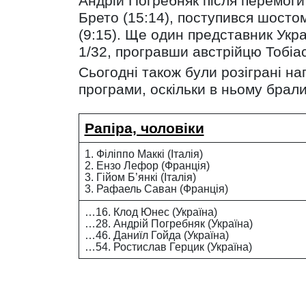
Андрій Погребняк після перемоги 
Брето (15:14), поступився шосто
(9:15). Ще один представник Укр
1/32, програвши австрійцю Тобіас
Сьогодні також були розіграні на
програми, оскільки в ньому брали
Рапіра, чоловіки
1. Філіппо Маккі (Італія)
2. Ензо Лефор (Франція)
3. Гійом Б’янкі (Італія)
3. Рафаель Саван (Франція)
…16. Клод Юнес (Україна)
…28. Андрій Погребняк (Україна)
…46. Даниїл Гойда (Україна)
…54. Ростислав Герцик (Україна)