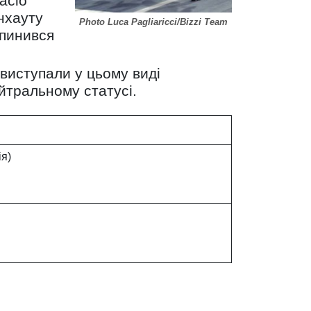
асіо
нхауту
Photo Luca Pagliaricci/Bizzi Team
упинився
 виступали у цьому виді
йтральному статусі.
ія)