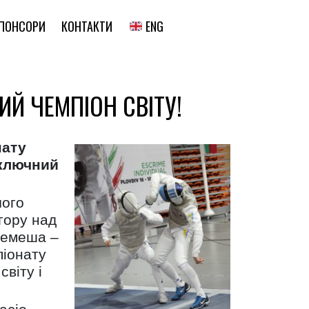
ENG
ПОНСОРИ
КОНТАКТИ
Й ЧЕМПІОН СВІТУ!
нату
аключний
чого
 гору над
 Семеша –
піонату
віту і