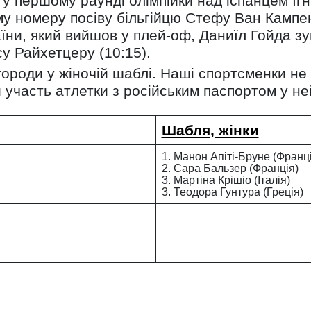
у першому раунді олімпійки над іспанцем Ігн
му номеру посіву більгійцю Стефу Ван Кампе
аїни, який вийшов у плей-оф, Даниїл Гойда з
у Райхетцеру (10:15).
городи у жіночій шаблі. Наші спортсменки не
 участь атлетки з російським паспортом у не
Шабля, жінки
1. Манон Апіті-Бруне (Франц
2. Сара Бальзер (Франція)
3. Мартіна Крішіо (Італія)
3. Теодора Гунтура (Греція)