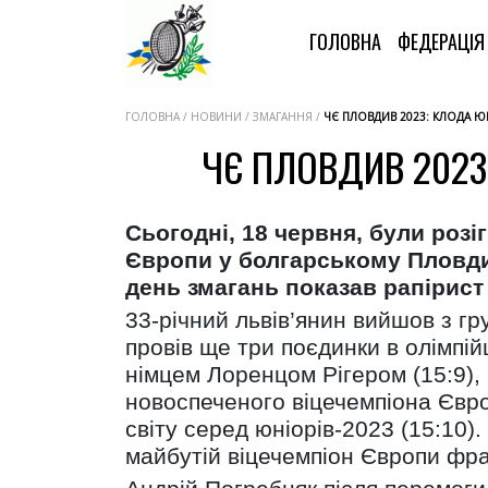
ГОЛОВНА
ФЕДЕРАЦІ
ГОЛОВНА / НОВИНИ / ЗМАГАННЯ /
ЧЄ ПЛОВДИВ 2023: КЛОДА Ю
ЧЄ ПЛОВДИВ 2023
Сьогодні, 18 червня, були розі
Європи у болгарському Пловди
день змагань показав рапірист
33-річний львів’янин вийшов з гр
провів ще три поєдинки в олімпійц
німцем Лоренцом Рігером (15:9),
новоспеченого віцечемпіона Євро
світу серед юніорів-2023 (15:10)
майбутій віцечемпіон Європи фра