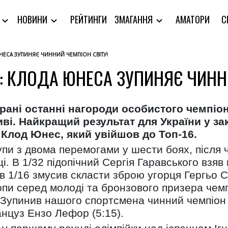
РЕЙТИНГИ
АМАТОРИ
С
Я
НОВИНИ
ЗМАГАННЯ
НЕСА ЗУПИНЯЄ ЧИННИЙ ЧЕМПІОН СВІТУ!
: КЛОДА ЮНЕСА ЗУПИНЯЄ ЧИННИ
грані останні нагороди особистого чемпіо
ві. Найкращий результат для України у з
 Клод Юнес, який увійшов до Топ-16.
упи з двома перемогами у шести боях, після 
і. В 1/32 підопічний Сергія Гаравського взяв
 в 1/16 змусив скласти зброю угорця Гергьо
пи серед молоді та бронзового призера чем
. Зупинив нашого спортсмена чинний чемпіон с
нцуз Ензо Лефор (5:15).