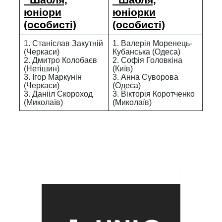
юніори
юніорки
(особисті)
(особисті)
1. Станіслав Закутній
1. Валерія Моренець-
(Черкаси)
Кубанська (Одеса)
2. Дмитро Колобаєв
2. Софія Головкіна
(Нетішин)
(Київ)
3. Ігор Маркунін
3. Анна Суворова
(Черкаси)
(Одеса)
3. Данііл Скороход
3. Вікторія Коротченко
(Миколаїв)
(Миколаїв)