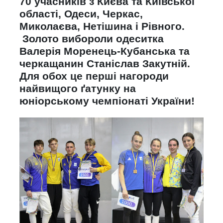
70 учасників з Києва та Київської
області, Одеси, Черкас,
Миколаєва, Нетішина і Рівного.
Золото вибороли одеситка
Валерія Моренець-Кубанська та
черкащанин Станіслав Закутній.
Для обох це перші нагороди
найвищого ґатунку на
юніорському чемпіонаті України!