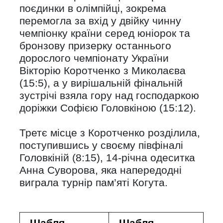
поєдинки в олімпійці, зокрема
перемогла за вхід у двійку чинну
чемпіонку країни серед юніорок та
бронзову призерку останнього
дорослого чемпіонату України
Вікторію Коротченко з Миколаєва
(15:5), а у вирішальній фінальній
зустрічі взяла гору над господаркою
доріжки Софією Головкіною (15:12).
Третє місце з Коротченко розділила,
поступившись у своєму півфіналі
Головкіній (8:15), 14-річна одеситка
Анна Суворова, яка напередодні
виграла турнір пам’яті Когута.
Шабля,
Шабля,