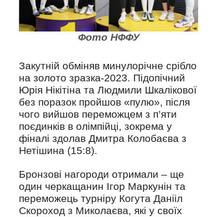
Фото НФФУ
Закутній обміняв минулорічне срібло
на золото зразка-2023. Підопічний
Юрія Нікітіна та Людмили Шкалікової
без поразок пройшов «пулю», після
чого вийшов переможцем з п’яти
поєдинків в олімпійці, зокрема у
фіналі здолав Дмитра Колобаєва з
Нетішина (15:8).
Бронзові нагороди отримали – ще
один черкащанин Ігор Маркунін та
переможець турніру Когута Данііл
Скороход з Миколаєва, які у своїх