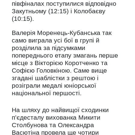
півфіналах поступилися відповідно
Закутньому (12:15) і Колобаєву
(10:15).
Валерія Моренець-Кубанська так
само виграла усі бої в групі й
розділила за підсумками
попереднього етапу змагань перше
місце з Вікторією Коротченко та
Софією Головкіною. Саме вище
згадані шаблістки з рештою і
розіграли медалі юніорської
національної першості.
На шляху до найвищої сходинки
п’єдесталу вихованка Микити
Столбунова та Олександра
Васютіна провела ще чотири