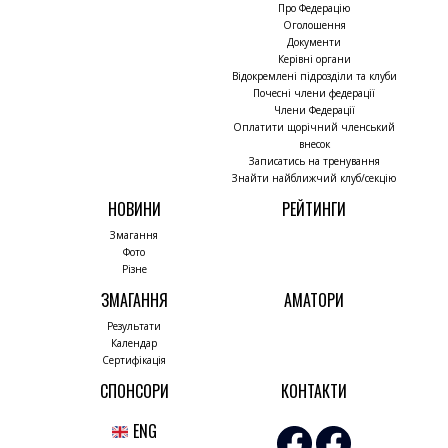
Про Федерацію
Оголошення
Документи
Керівні органи
Відокремлені підрозділи та клуби
Почесні члени федерації
Члени Федерації
Оплатити щорічний членський
внесок
Записатись на тренування
Знайти найближчий клуб/секцію
НОВИНИ
РЕЙТИНГИ
Змагання
Фото
Різне
ЗМАГАННЯ
АМАТОРИ
Результати
Календар
Сертифікація
СПОНСОРИ
КОНТАКТИ
ENG