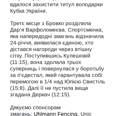
вдалося захистити титул володарки
Кубка України.
Третє місце з Бровко розділила
Дар’я Варфоломеєва. Спортсменка,
яка напередодні змагань відзначила
24-річчя, виявилася єдиною, хто
дістався нагороди через втішну
сітку. Поступившись Кулешовій
(11:15), вона здолала трьох
суперниць і повернулася у боротьбу
за п’єдестал, який гарантувала собі
перемогою в 1/4 над Юлією Свистіль
(15:8). Далі її не пустила вище
згадана Деркач (12:15).
Дякуємо спонсорам
змагань:
Uhlmann Fencing
, Unic