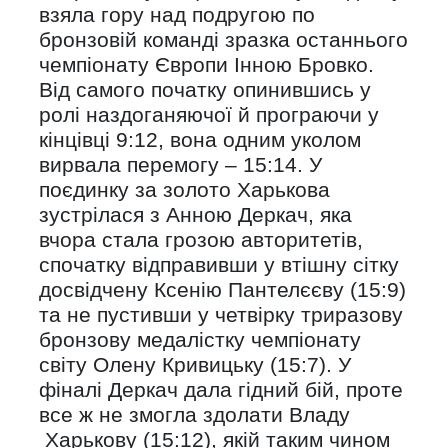
взяла гору над подругою по
бронзовій команді зразка останнього
чемпіонату Європи Інною Бровко.
Від самого початку опинившись у
ролі наздоганяючої й програючи у
кінцівці 9:12, вона одним уколом
вирвала перемогу – 15:14. У
поєдинку за золото Харькова
зустрілася з Анною Деркач, яка
вчора стала грозою авторитетів,
спочатку відправивши у втішну сітку
досвідчену Ксенію Пантелєєву (15:9)
та не пустивши у четвірку триразову
бронзову медалістку чемпіонату
світу Олену Кривицьку (15:7). У
фіналі Деркач дала гідний бій, проте
все ж не змогла здолати Владу
Харькову (15:12), якій таким чином