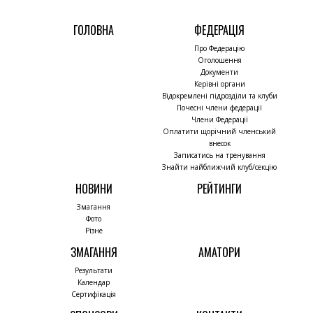
ГОЛОВНА
ФЕДЕРАЦІЯ
Про Федерацію
Оголошення
Документи
Керівні органи
Відокремлені підрозділи та клуби
Почесні члени федерації
Члени Федерації
Оплатити щорічний членський
внесок
Записатись на тренування
Знайти найближчий клуб/секцію
НОВИНИ
РЕЙТИНГИ
Змагання
Фото
Різне
ЗМАГАННЯ
АМАТОРИ
Результати
Календар
Сертифікація